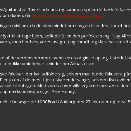
en/guitaristen Tuve Lodmark, og sammen spiller de
back to basic
ev om duoen, da
de gæstede Spot Festival sidste år
.
ngen tvivl om, da de blev mindet om sangen til en fest for et års 
lyst til at tage hjem, spillede DJ’en den perfekte sang: ”Lay All Yo
 covers, men her blev vores usagte pagt brudt, og da vi har været 
gelse af de verdensberømte svenskeres originale oplæg. I stedet 
ion, der ikke umiddelbart minder om Abbas disco.
ske følelser, der kan udfolde sig, selvom man burde fokusere på
l” er jo en af de mest hjerteskærende sange, selvom disco-viben 
ankolske kategori. Med vores cover ville vi gerne forstærke den føl
ens opmærksomhed,« siger Pale Honey.
indelse besøger de 1000Fryd i Aalborg den 27. oktober og Ideal B