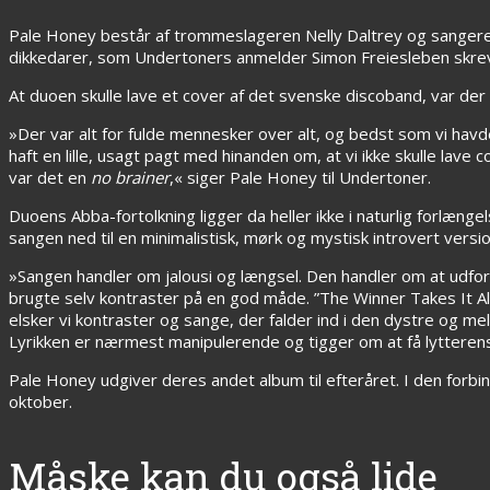
Pale Honey består af trommeslageren Nelly Daltrey og sanger
dikkedarer, som Undertoners anmelder Simon Freiesleben skr
At duoen skulle lave et cover af det svenske discoband, var der i
»Der var alt for fulde mennesker over alt, og bedst som vi havde 
haft en lille, usagt pagt med hinanden om, at vi ikke skulle lave
var det en
no brainer
,« siger Pale Honey til Undertoner.
Duoens Abba-fortolkning ligger da heller ikke i naturlig forlæn
sangen ned til en minimalistisk, mørk og mystisk introvert vers
»Sangen handler om jalousi og længsel. Den handler om at udfor
brugte selv kontraster på en god måde. ”The Winner Takes It Al
elsker vi kontraster og sange, der falder ind i den dystre og mel
Lyrikken er nærmest manipulerende og tigger om at få lytter
Pale Honey udgiver deres andet album til efteråret. I den forb
oktober.
Måske kan du også lide