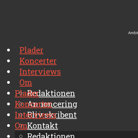
Ambit
Plader
Koncerter
Interviews
Om
Plader
Redaktionen
Koncerter
Annoncering
Interviews
Bliv skribent
Om
Kontakt
Arkiv
Redaktionen