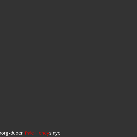
teborg-duoen
Pale Honey
s nye