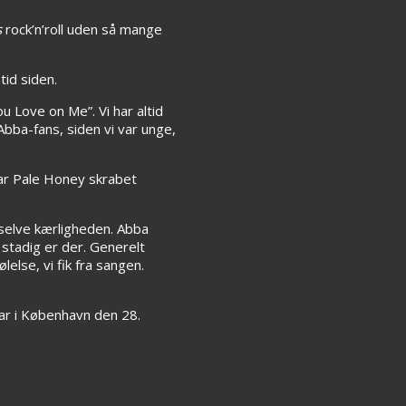
s
rock’n’roll uden så mange
tid siden.
u Love on Me”. Vi har altid
Abba-fans, siden vi var unge,
har Pale Honey skrabet
 selve kærligheden. Abba
stadig er der. Generelt
else, vi fik fra sangen.
ar i København den 28.