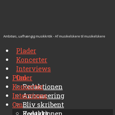
Ambitiøs, uafhængig musikkritik - Af musikelskere til musikelskere
Plader
Koncerter
Interviews
Plader
Om
Koncerter
Redaktionen
Interviews
Annoncering
Om
Bliv skribent
Kontakt
Redaktionen