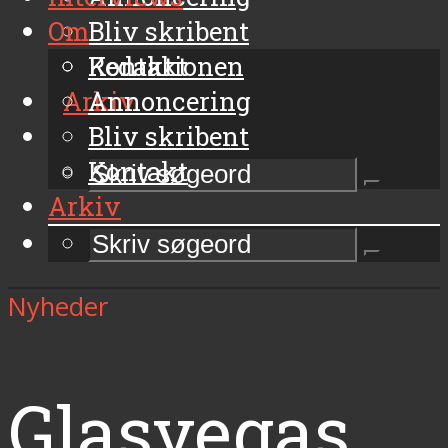
Om
Bliv skribent
Kontakt
Redaktionen
Arkiv
Annoncering
Bliv skribent
Kontakt
Arkiv
Nyheder
Glasvegas