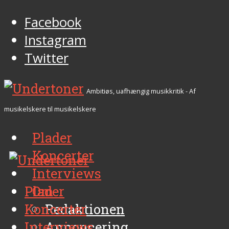
Facebook
Instagram
Twitter
Ambitiøs, uafhængig musikkritik - Af
musikelskere til musikelskere
Plader
Koncerter
Interviews
Plader
Om
Koncerter
Redaktionen
Interviews
Annoncering