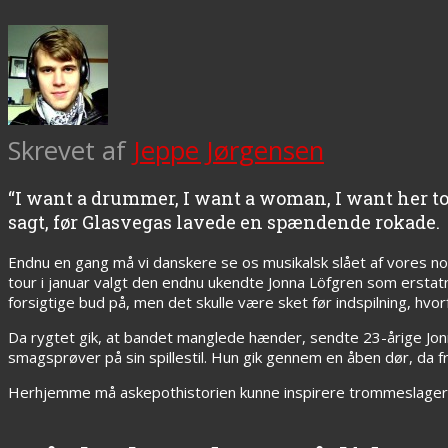
Skrevet af
Jeppe Jørgensen
“I want a drummer, I want a woman, I want her t
sagt, før Glasvegas lavede en spændende rokade.
Endnu en gang må vi danskere se os musikalsk slået af vores no
tour i januar valgt den endnu ukendte Jonna Löfgren som erstat
forsigtige bud på, men det skulle være sket før indspilning, h
Da rygtet gik, at bandet manglede hænder, sendte 23-årige Jonn
smagsprøver på sin spillestil. Hun gik gennem en åben dør, da 
Herhjemme må askepothistorien kunne inspirere trommeslagere m