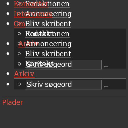
Koncerter
Redaktionen
Interviews
Annoncering
Om
Bliv skribent
Kontakt
Redaktionen
Arkiv
Annoncering
Bliv skribent
Kontakt
Arkiv
Plader