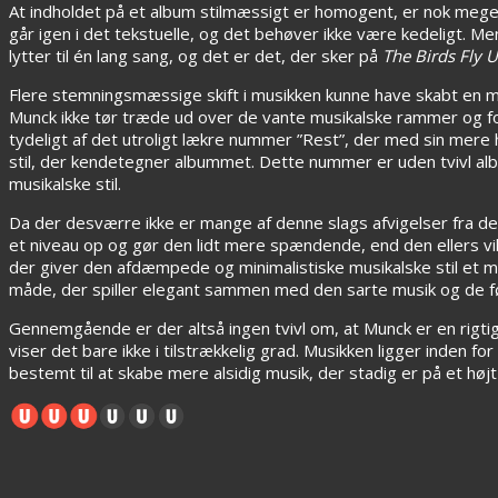
At indholdet på et album stilmæssigt er homogent, er nok meget na
går igen i det tekstuelle, og det behøver ikke være kedeligt. 
lytter til én lang sang, og det er det, der sker på
The Birds Fly 
Flere stemningsmæssige skift i musikken kunne have skabt en me
Munck ikke tør træde ud over de vante musikalske rammer og forn
tydeligt af det utroligt lækre nummer ”Rest”, der med sin mere
stil, der kendetegner albummet. Dette nummer er uden tvivl 
musikalske stil.
Da der desværre ikke er mange af denne slags afvigelser fra d
et niveau op og gør den lidt mere spændende, end den ellers vi
der giver den afdæmpede og minimalistiske musikalske stil et 
måde, der spiller elegant sammen med den sarte musik og de f
Gennemgående er der altså ingen tvivl om, at Munck er en rigtig 
viser det bare ikke i tilstrækkelig grad. Musikken ligger inden f
bestemt til at skabe mere alsidig musik, der stadig er på et højt