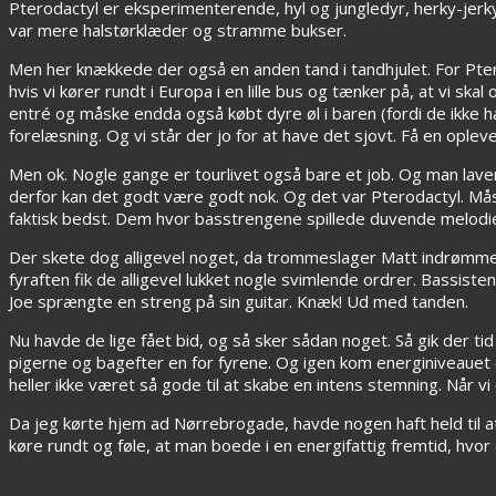
Pterodactyl er eksperimenterende, hyl og jungledyr, herky-jerk
var mere halstørklæder og stramme bukser.
Men her knækkede der også en anden tand i tandhjulet. For Ptero
hvis vi kører rundt i Europa i en lille bus og tænker på, at vi ska
entré og måske endda også købt dyre øl i baren (fordi de ikke havd
forelæsning. Og vi står der jo for at have det sjovt. Få en oplev
Men ok. Nogle gange er tourlivet også bare et job. Og man laver 
derfor kan det godt være godt nok. Og det var Pterodactyl. Må
faktisk bedst. Dem hvor basstrengene spillede duvende melodie
Der skete dog alligevel noget, da trommeslager Matt indrømmede, 
fyraften fik de alligevel lukket nogle svimlende ordrer. Bassi
Joe sprængte en streng på sin guitar. Knæk! Ud med tanden.
Nu havde de lige fået bid, og så sker sådan noget. Så gik der tid
pigerne og bagefter en for fyrene. Og igen kom energiniveauet 
heller ikke været så gode til at skabe en intens stemning. Når vi
Da jeg kørte hjem ad Nørrebrogade, havde nogen haft held til at
køre rundt og føle, at man boede i en energifattig fremtid, hvor 