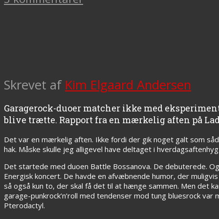
Skrevet af
Kim Elgaard Andersen
Garagerock-duoer matcher ikke med eksperimente
blive trætte. Rapport fra en mærkelig aften på Lad
Det var en mærkelig aften. Ikke fordi der gik noget galt som sådan
hak. Måske skulle jeg alligevel have deltaget i hverdagsaftenhygged
Det startede med duoen Battle Bossanova. De debuterede. Og det
Energisk koncert. De havde en afvæbnende humor, der muligvis 
så også kun to, der skal få det til at hænge sammen. Men det 
garage-punkrock’n’roll med tendenser mod tung bluesrock var mås
Pterodactyl.