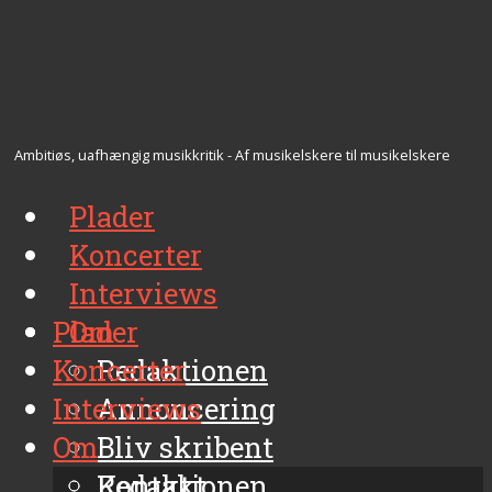
Ambitiøs, uafhængig musikkritik - Af musikelskere til musikelskere
Plader
Koncerter
Interviews
Plader
Om
Koncerter
Redaktionen
Interviews
Annoncering
Om
Bliv skribent
Kontakt
Redaktionen