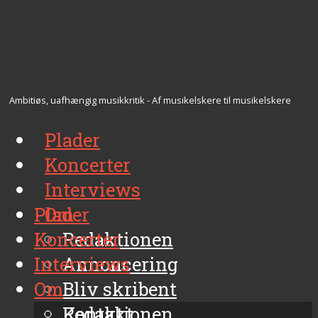
Ambitiøs, uafhængig musikkritik - Af musikelskere til musikelskere
Plader
Koncerter
Interviews
Plader
Om
Koncerter
Redaktionen
Interviews
Annoncering
Om
Bliv skribent
Kontakt
Redaktionen