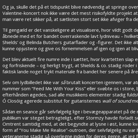
Og ja, skulle det på et tidspunkt blive nødvendig at springe over
Valentine-koncert nok ikke være det mest risikofyldte projekt a
man være ret sikker på, at sætlisten stort set ikke afviger fra de
Til gengæld er det vanskeligere at visualisere, hvor vildt godt det fa
åbnede med et for bandet overraskende lavt lydniveau – hvilket 
Shields’ og Belinda Butchers guitarflader og -figurer. Det ikke 
kunne opjustere og give os fornemmelsen af igen og igen at bliv
Det blev aktuelt fire numre inde i sættet, hvor kvartetten slap
og forfriskende – og herligt trygt, at Shields & co. stadig roder 
faktisk lande noget trykt materiale fra bandet her senere på åre
Selv om lydbilledet ikke var
så
brutalt koncerten igennem, var a
nummer som “Feed Me With Your Kiss” eller svøbte os i store, 
efterhånden øgedes, sad alle musikkens elementer stadig fuldst
Ó Cíosóig agerede substitut for guitaristernes
wall of sound
med
Sådan en seance går selvfølgelig lige i bevægeapparatet på de 
publikum var steget betragteligt, efter Stormzy havde forladt s
Omtrent samtidig med, at det begyndte at lysne i øst, kunne kv
form af “You Make Me Realise”-outroen, der selvfølgelig nu var 
veteranerne stadig så overlegne inden for deres genre, at jeg