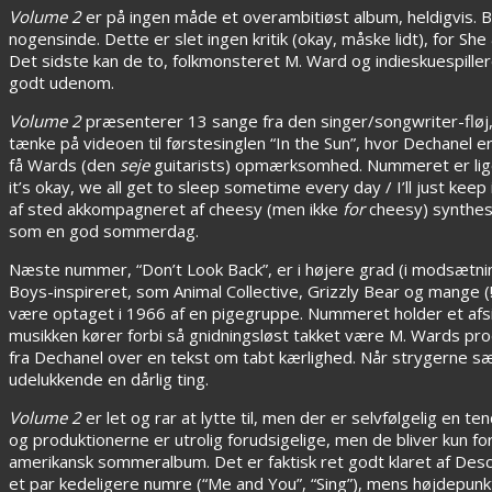
Volume 2
er på ingen måde et overambitiøst album, heldigvis. 
nogensinde. Dette er slet ingen kritik (okay, måske lidt), for She 
Det sidste kan de to, folkmonsteret M. Ward og indieskuespiller
godt udenom.
Volume 2
præsenterer 13 sange fra den singer/songwriter-fløj,
tænke på videoen til førstesinglen “In the Sun”, hvor Dechanel e
få Wards (den
seje
guitarists) opmærksomhed. Nummeret er lige så
it’s okay, we all get to sleep sometime every day / I’ll just ke
af sted akkompagneret af cheesy (men ikke
for
cheesy) synthesi
som en god sommerdag.
Næste nummer, “Don’t Look Back”, er i højere grad (i modsætnin
Boys-inspireret, som Animal Collective, Grizzly Bear og mange (
være optaget i 1966 af en pigegruppe. Nummeret holder et afsin
musikken kører forbi så gnidningsløst takket være M. Wards pro
fra Dechanel over en tekst om tabt kærlighed. Når strygerne sæt
udelukkende en dårlig ting.
Volume 2
er let og rar at lytte til, men der er selvfølgelig en 
og produktionerne er utrolig forudsigelige, men de bliver kun f
amerikansk sommeralbum. Det er faktisk ret godt klaret af Desc
et par kedeligere numre (“Me and You”, “Sing”), mens højdepunk