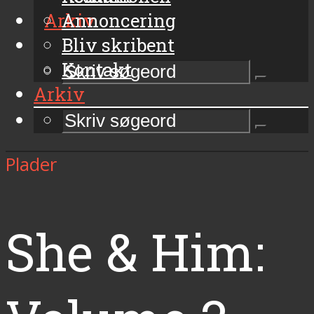
Arkiv
Annoncering
Bliv skribent
Kontakt
Arkiv
Plader
She & Him: