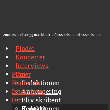
Ambitiøs, uafhængig musikkritik - Af musikelskere til musikelskere
Plader
Koncerter
Interviews
Plader
Om
Koncerter
Redaktionen
Interviews
Annoncering
Om
Bliv skribent
Kontakt
Redaktionen