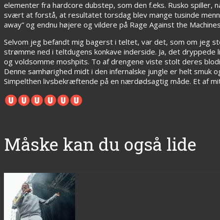
elementer fra hardcore dubstep, som den f.eks. Rusko spiller, når
svært at forstå, at resultatet torsdag blev mange tusinde menn
away” og endnu højere og vildere på Rage Against the Machines 
Selvom jeg befandt mig bagerst i teltet, var det, som om jeg st
strømme ned i teltdugens konkave inderside. Ja, det dryppede l
og voldsomme moshpits. To af drengene viste stolt deres blodi
Denne samhørighed midt i den infernalske jungle er helt smuk og
Simpelthen livsbekræftende på en nærdødsagtig måde. Et af mit
Måske kan du også lide