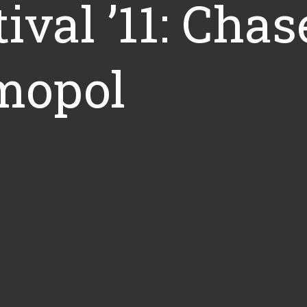
ival ’11: Chas
smopol