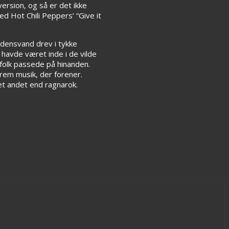
version, og så er det ikke
d Hot Chili Peppers’ “Give it
ndensvand drev i tykke
havde været inde i de vilde
folk passede på hinanden.
trem musik, der forener.
et andet end ragnarok.