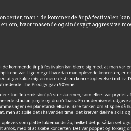
koncerter, man i de kommende år på festivalen kan
rien om, hvor masende og sindssygt aggressive mo
n i de kommende år på festivalen kan blære sig med, at man var en 
ittene var. Lige meget hvordan man oplevede koncerten, er det 
 at genkalde mig en mere ekstrem koncertoplevelse i mit liv. 
optrædende The Prodigy gav i 90’erne.
og der stod ‘Intermission’ på storskærmen, som ellers var prydet 
ionerede stadion-jungle og drum’n’bass. En moderniseret udgave 
slager i en planetarisk ellipse. Bare tanken om at spille så hur
at, men at spille det i halvanden time, det kræver dælme skills og 
e opleves som platte fuldemandsråb, hvilket det jo sådan set også
t amok, med til at skabe koncerten. Det var poppet og folkelig