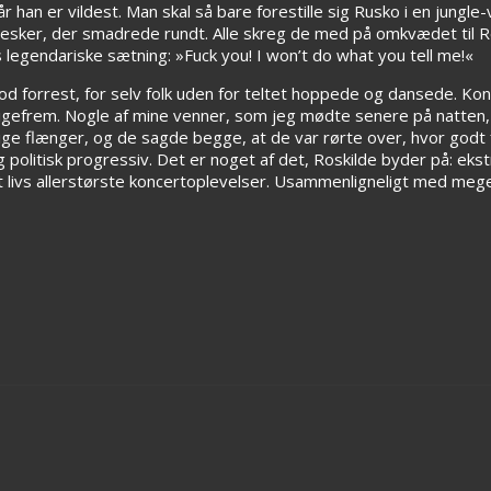
 han er vildest. Man skal så bare forestille sig Rusko i en jungle-
esker, der smadrede rundt. Alle skreg de med på omkvædet til Re
legendariske sætning: »Fuck you! I won’t do what you tell me!«
od forrest, for selv folk uden for teltet hoppede og dansede. Ko
igefrem. Nogle af mine venner, som jeg mødte senere på natten, 
ge flænger, og de sagde begge, at de var rørte over, hvor godt 
 politisk progressiv. Det er noget af det, Roskilde byder på: eks
 livs allerstørste koncertoplevelser. Usammenligneligt med meg