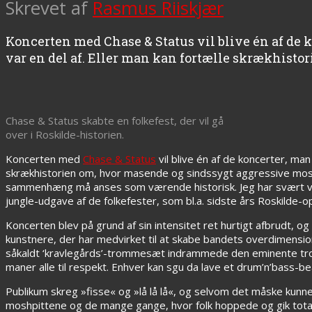
Skrevet af
Rasmus Riiskjær
Koncerten med Chase & Status vil blive én af de 
var en del af. Eller man kan fortælle skrækhisto
Chase & Status skabte en folkefest, der vil gå
over i Roskilde-historien.
Koncerten med
Chase & Status
vil blive én af de koncerter, ma
skrækhistorien om, hvor masende og sindssygt aggressive moshp
sammenhæng må anses som værende historisk. Jeg har svært ved
jungle-udgave af de folkefester, som bl.a. sidste års Roskilde-
Koncerten blev på grund af sin intensitet ret hurtigt afbrudt, 
kunstnere, der har medvirket til at skabe bandets overdimens
såkaldt ‘kravlegårds’-trommesæt indrammede den eminente tromme
maner alle til respekt. Enhver kan sgu da lave et drum’n’bass-be
Publikum skreg »fisse« og »lå lå lå«, og selvom det måske kunn
moshpittene og de mange gange, hvor folk hoppede og gik total