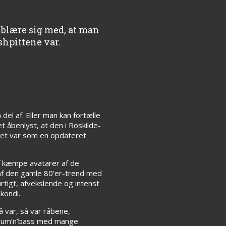
 blære sig med, at man
shpittene var.
del af. Eller man kan fortælle
åbenlyst, at den i Roskilde-
Det var som en opdateret
af kæmpe avatarer af de
af den gamle 80’er-trend med
tigt, afvekslende og intenst
kondi.
 var, så var råbene,
 drum’n’bass med mange