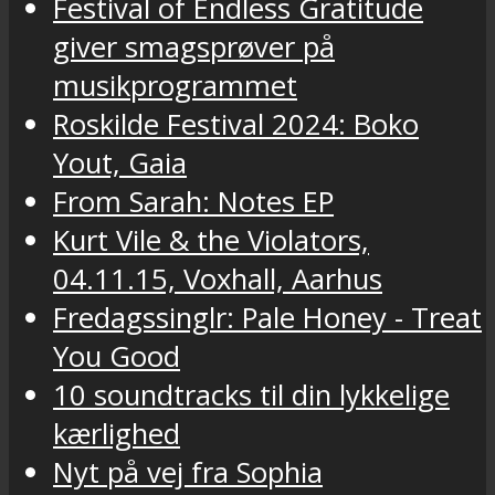
Festival of Endless Gratitude
giver smagsprøver på
musikprogrammet
Roskilde Festival 2024: Boko
Yout, Gaia
From Sarah: Notes EP
Kurt Vile & the Violators,
04.11.15, Voxhall, Aarhus
Fredagssinglr: Pale Honey - Treat
You Good
10 soundtracks til din lykkelige
kærlighed
Nyt på vej fra Sophia