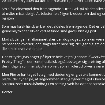
veldoseret krydderi på det, der næsten lige så vel kunne have 
Smid for eksempel den fremragende “Little Girl” på pladespille
at måbe misundeligt. At teksterne så igen kredser om død og sme
og igen.
Som musikalsk håndværk er det aldeles fremragende. Det er vel
gennemlytninger bliver ved at finde små gaver hist og pist.
Mod slutningen af albummet sker der dog noget, som kan være
nærdødsoplevelser, den slags fører med sig, der gør sig gældend
lille smule overvældende.
Der er tydeligvis noget på hjerte hele vejen igennem
Sweet Hea
Pretty Thing” – der rent musikalsk også bevæger sig i retning 
der muligvis rummer skjulte ironier, som imidlertid bliver svære 
Men Pierce har taget livtag med døden og er givetvis kommet 
plade, der tyder på, at sygdommen stadig fylder meget i Pierces
Spiritualizeds musikhåndbog i en retning væk fra det spacero
Bertel: