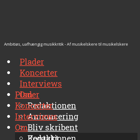
Ambitiøs, uafhængig musikkritik - Af musikelskere til musikelskere
Plader
Koncerter
Interviews
Plader
Om
Koncerter
Redaktionen
Interviews
Annoncering
Om
Bliv skribent
Kontakt
Redaktionen