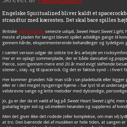
Engelske Spiritualized bliver kaldt et spacerock
strandtur med kæresten. Det skal bare spilles højt
Britiske
Spiritualizeds
seneste udspil,
Sweet Heart Sweet Light
, 
meste af pladen for længst blevet spillet adskillige gange til 
gennem hårde, eksperimenterende behandlinger og tydeligvis g
I samlet version udgør de sidste tre års arbejde en rocksymfon
Her er en oplagt sommerplade, der er både dansabel og poppet i
Pierce, som igennem mere end 20 år med evigt skiftende besætni
stener-, støj- og til spacerock. Og det er faktisk synd – i hvert fa
Her kommer grunden: Når man står i sin pladebutik eller kigger
eller er i det meget nysgerrige hjørne – har lyst til at undersø
velskrevne sange og lette melodier med dybsindige, personlige
Jo, gu er der da et væld af lag på
Sweet Heart Sweet Light
, men 
guitarlag leger ind og ud imellem hinanden og suppleres af kvi
Men det giver ikke det rodede (eller komplekse, om man vil) l
at tro. Den bærende del af musikken er hele tiden, at sangen er