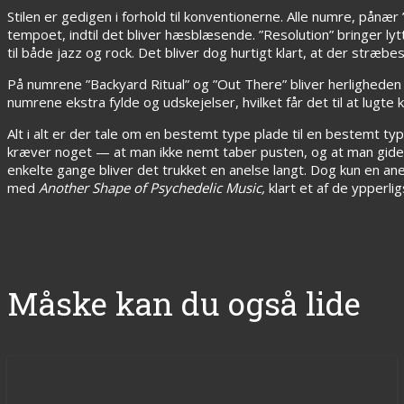
Stilen er gedigen i forhold til konventionerne. Alle numre, pånær
tempoet, indtil det bliver hæsblæsende. ”Resolution” bringer lytt
til både jazz og rock. Det bliver dog hurtigt klart, at der stræbes
På numrene ”Backyard Ritual” og ”Out There” bliver herligheden 
numrene ekstra fylde og udskejelser, hvilket får det til at lugt
Alt i alt er der tale om en bestemt type plade til en bestemt 
kræver noget — at man ikke nemt taber pusten, og at man gider o
enkelte gange bliver det trukket en anelse langt. Dog kun en ane
med
Another Shape of Psychedelic Music,
klart et af de ypperli
Måske kan du også lide