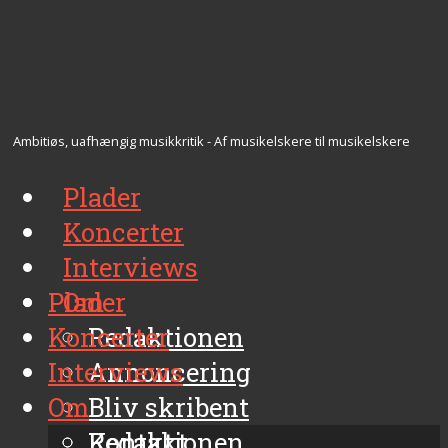
Ambitiøs, uafhængig musikkritik - Af musikelskere til musikelskere
Plader
Koncerter
Interviews
Plader
Om
Koncerter
Redaktionen
Interviews
Annoncering
Om
Bliv skribent
Kontakt
Redaktionen