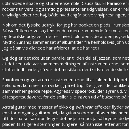
udknaldede space og stoner ensemble, Causa Sui. El Paraiso er i
rockens univers, og samtidig præsenterer udgivelser, der er re
vinyludgivelser ret høj, både hvad angår selve vinylpresningen,
Nok om det fysiske udtryk, for jeg har booket en plads i rumsk
Music
. Titlen er velsagtens endnu mere rammende for musikken, 
og febrilske udgave – det er i hvert fald den side af den psyke
Mythic Sunship sammensat af albumtitler fra henholdsvis John Col
jeg på sin vis allerede har afsløret, at de har ret i.
Og dog er det ikke uden paralleller til den del af jazzen, som n
at det centrale var sammensmeltningen af instrumenterne, som 
stoffer indblandet, så var det musikken, der i sidste ende skul
Saxofonen og guitaren er instrumenterne til at fuldende trippe
sekunder, kommer man virkelig på et trip. Det giver derfor ikk
sammenhængende rejse. Aggressiv spacerock, der syrer ud, vildt
elitesportsudøvere, for de spiller alle røven ud af bukserne på
Astral guitar med masser af ekko og
wah wah
effekter flyder s
en stor omgang guitaronani, da guitarsoloerne afløser hinanden 
til tider hæse saxofon følger det høje tempo, ja så brydes de
pladen til at gøre stemningen tungere, så man ikke letter alt f