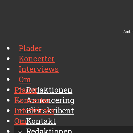
Ambit
Plader
Koncerter
Interviews
Om
Plader
Redaktionen
Koncerter
Annoncering
Interviews
Bliv skribent
Om
Kontakt
Arkiv
Redaktionen