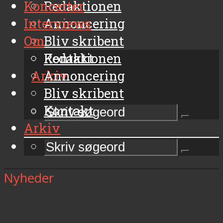
Koncerter
Redaktionen
Interviews
Annoncering
Om
Bliv skribent
Kontakt
Redaktionen
Arkiv
Annoncering
Bliv skribent
Kontakt
Arkiv
Nyheder