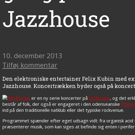
Jazzhouse
10. december 2013
Tilføj kommentar
Den elektroniske entertainer Felix Kubin med exc
Jazzhouse. Koncertrækken byder også på koncerte
Proton
er en ny serie koncerter på
Jazzhouse
, og det er
består af folk, der også er engageret i den odenseanske
Phono
ind på den traditionelle natklub eller det typiske rockvenue.
Programmet spænder efter eget udsagn vidt: fra organisk acid 
præsenterer musik, som kan siges at befinde sig enten i perifer