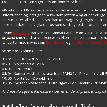
Folkene bag Proton siger selv om koncertrækken:
»Pointen med Proton er at vise, at det ene på ingen måde udelukk
udfordrende og intelligent musik som jazzen – og at der er lig
instrumenter. Alle disse navne har kort sagt nysgerrighed, tal
impromusikere, og vi glæder os som sindssyge til at præsenter
Tyske
Felix Kubin
har gæstet Danmark af flere omgange, bl.a. p
bigband Mitch and Mitchs koncertrækken i gang 31. januar 201
koncerter med navne som
Tim Hecker
og
Moritz Von Oswald Tr
Se hele programmet her:
31/01: Felix Kubin & Mitch and Mitch
01/03: Morphosis x ToTo
04/04: Tim Hecker
05/04: Kontra-Musik showcase feat. TM404 / rRoxymore / Ulf Er
10/05: Moritz Von Oswald Trio
31/05: PAN showcase feat. Bill Kouligas / Lee Gamble / Jar Moff
Andreas Korsgaard Rasmussen, der er en del af gruppen bag både