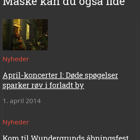
Måske kan du også lide
Nyheder
April-koncerter I: Døde spøgelser
sparker røv i forladt by
1. april 2014
Nyheder
Kom til Wundergrunds åbningsfest