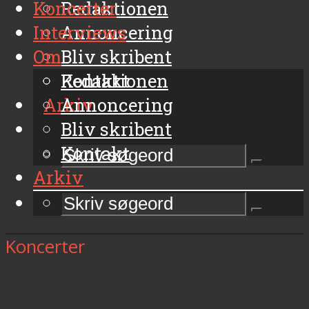
Koncerter
Redaktionen
Interviews
Annoncering
Om
Bliv skribent
Kontakt
Redaktionen
Arkiv
Annoncering
Bliv skribent
Kontakt
Arkiv
Koncerter