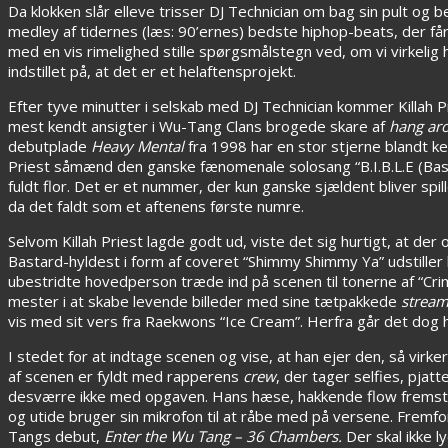
Da klokken slår elleve trisser DJ Technician om bag sin pult og 
medley af tidernes (læs: 90’ernes) bedste hiphop-beats, der får
med en vis rimelighed stille spørgsmålstegn ved, om vi virkeli
indstillet på, at det er et helaftensprojekt.
Efter tyve minutter i selskab med DJ Technician kommer Killah P
mest kendt ansigter i Wu-Tang Clans brogede skare af
hang ar
debutplade
Heavy Mental
fra 1998 har en stor stjerne blandt 
Priest såmænd den ganske fænomenale solosang “B.I.B.L.E (Basic I
fuldt flor. Det er et nummer, der kun ganske sjældent bliver spi
da det faldt som et aftenens første numre.
Selvom Killah Priest lagde godt ud, viste det sig hurtigt, at der
Bastard
-hyldest i form af coveret “Shimmy Shimmy Ya” udstiller
ubestridte hovedperson træde ind på scenen til tonerne af “Crim
mester i at skabe levende billeder med sine tætpakkede
stream
vis med sit vers fra Raekwons “Ice Cream”. Herfra går det dog h
I stedet for at indtage scenen og vise, at han ejer den, så virke
af scenen er fyldt med rapperens
crew
, der tager selfies, pja
desværre ikke med opgaven. Hans hæse, hakkende flow fremstår k
og utide bruger sin mikrofon til at råbe med på versene. Fremfo
Tangs debut,
Enter the Wu Tang – 36 Chambers.
Der skal ikke l