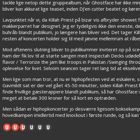
tackle lige netop dette gruppealbum, når Ghostface har ikke m
bliver kun akkurat lige teaset, inden DJ’en cutter beatet og kør
Lavpunktet når vi, da Killah Priest på bizar vis afbryder showet
makkerparret har designet. Jeg er tydeligvis ikke den eneste, de
buhråb blandt publikum, jo længere han bliver ved. Det tager Ki
resten af koncerten holder sig til med jævne mellemrum at råbe
Mod aftenens slutning bliver to publikummer inviteret op på sc
ham der fik lov til at starte sangen med Inspectah Decks udødelige
flavor / Terrorize the jam like troops in Pakistan /Swinging thr
oplevelse for livet. Selvom seancen tager ret lang tid at eksekv
Men lige som man tror, at nu er hiphopfesten ved at eskalere, så 
Gavmildt sat er der vel gået 45-50 minutter, siden Killah Pries
finde frivillige gæsterappere blandt publikum, så har Ghostface
meget at betale 300 kroner for så kort en optræden.
Men sådan er hiphopkoncerter jo desværre ligesom boksekampe. 
hovedkampen imidlertid med knockout i første runde, og så kan 