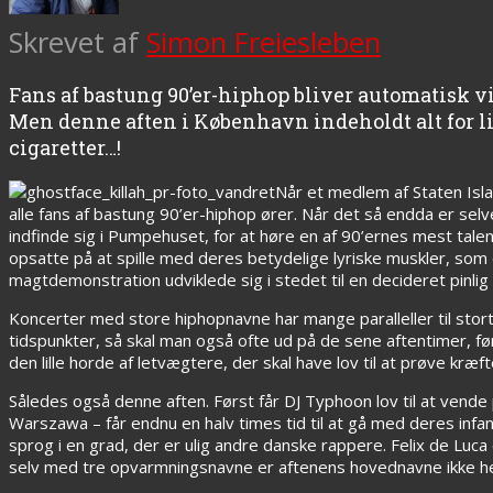
Skrevet af
Simon Freiesleben
Fans af bastung 90’er-hiphop bliver automatisk 
Men denne aften i København indeholdt alt for li
cigaretter…!
Når et medlem af Staten Isla
alle fans af bastung 90’er-hiphop ører. Når det så endda er sel
indfinde sig i Pumpehuset, for at høre en af 90’ernes mest tal
opsatte på at spille med deres betydelige lyriske muskler, som
magtdemonstration udviklede sig i stedet til en decideret pinlig
Koncerter med store hiphopnavne har mange paralleller til sto
tidspunkter, så skal man også ofte ud på de sene aftentimer, fø
den lille horde af letvægtere, der skal have lov til at prøve kræ
Således også denne aften. Først får DJ Typhoon lov til at vende 
Warszawa – får endnu en halv times tid til at gå med deres infanti
sprog i en grad, der er ulig andre danske rappere. Felix de Luc
selv med tre opvarmningsnavne er aftenens hovednavne ikke helt 