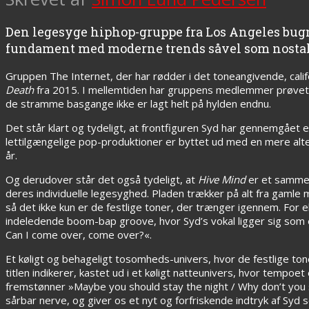
Den legesyge hiphop-gruppe fra Los Angeles bugne
fundament med moderne trends såvel som nostal
Gruppen The Internet, der har rødder i det toneangivende, calif
Death
fra 2015. I mellemtiden har gruppens medlemmer prøvet kr
de stramme basgange ikke er lagt helt på hylden endnu.
Det står klart og tydeligt, at frontfiguren Syd har gennemgået e
lettilgængelige pop-produktioner er byttet ud med en mere alter
år.
Og derudover står det også tydeligt, at
Hive Mind
er et sammen
deres individuelle legesyghed. Pladen trækker på alt fra gam
så det ikke kun er de festlige toner, der trænger igennem. For
indeledende boom-bap groove, hvor Syd’s vokal ligger sig som 
Can I come over, come over?«.
Et køligt og behageligt tosomheds-univers, hvor de festlige toner
titlen indikerer, kastet ud i et køligt natteunivers, hvor tempoe
fremstønner »Maybe you should stay the night / Why don’t you 
sårbar nerve, og giver os et nyt og forfriskende indtryk af Syd