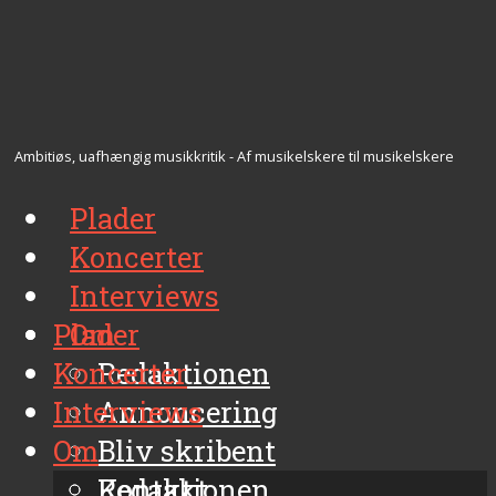
Ambitiøs, uafhængig musikkritik - Af musikelskere til musikelskere
Plader
Koncerter
Interviews
Plader
Om
Koncerter
Redaktionen
Interviews
Annoncering
Om
Bliv skribent
Kontakt
Redaktionen