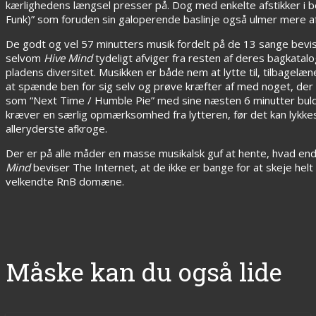
kærlighedens længsel presser på. Dog med enkelte afstikker i b
Funk)” som foruden sin galoperende baslinje også ulmer mere a
De godt og vel 57 minutters musik fordelt på de 13 sange bevise
selvom
Hive Mind
tydeligt afviger fra resten af deres bagkatalo
pladens diversitet. Musikken er både nem at lytte til, tilbage
at spænde ben for sig selv og prøve kræfter af med noget, der 
som “Next Time / Humble Pie” med sine næsten 6 minutter buld
kræver en særlig opmærksomhed fra lytteren, før det kan lykke
alleryderste afkroge.
Der er på alle måder en masse musikalsk guf at hente, hvad en
Mind
beviser The Internet, at de ikke er bange for at skeje he
velkendte RnB domæne.
Måske kan du også lide