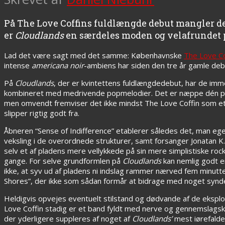
På The Love Coffins fuldlængde debut mangler der
er
Cloudlands
en særdeles moden og velafrundet p
Lad det være sagt med det samme: Københavnske
The Love Co
intense
americana noir
-ambiens har siden den tre år gamle de
På
Cloudlands
, der er kvintettens fuldlængdedebut, har de imm
kombineret med medrivende popmelodier. Det er næppe dén plad
men omvendt fremviser det ikke mindst The Love Coffin som et fl
slipper rigtig godt fra.
Åbneren “Sense of Indifference” etablerer således det, man egent
veksling i de overordnede strukturer, samt forsanger Jonatan K.
selv et af pladens mere vellykkede på sin mere simplistiske roc
gange. For selve grundformlen på
Cloudlands
kan nemlig godt en
ikke, at syv ud af pladens ni indslag rammer nærved fem minut
Shores”, der ikke som sådan formår at bidrage med noget synder
Heldigvis opvejes eventuelt stilstand og dødvande af de eks
Love Coffin stadig er et band fyldt med nerve og gennemslagsk
der yderligere suppleres af noget af
Cloudlands’
mest iørefalde