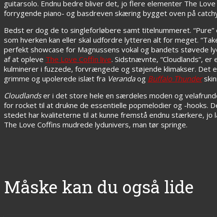
guitarsolo. Endnu bedre bliver det, jo flere elementer The Love C
forrygende piano- og basdreven skæring bygget oven på catchy 
Bedst er dog de to singleforløbere samt titelnummeret. “Pure” 
som hverken kan eller skal udfordre lytteren alt for meget. “T
perfekt showcase for Magnussens vokal og bandets støvede lyd
af at opleve
The Love Coffin live
. Sidstnævnte, “Cloudlands”, er 
kulminerer i fuzzede, forvrængede og støjende klimakser. Det 
grimme og upolerede islæt fra
Veranda
og
Buffalo Thunder
skin
Cloudlands
er i det store hele en særdeles moden og velafrundet
for rocket til at drukne de essentielle popmelodier og -hooks. D
stedet har kvaliteterne til at kunne fremstå endnu stærkere, j
The Love Coffins mudrede lydunivers, man tør springe.
Måske kan du også lide