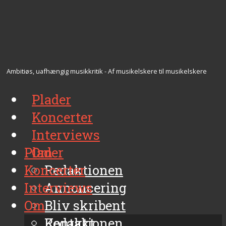
Ambitiøs, uafhængig musikkritik - Af musikelskere til musikelskere
Plader
Koncerter
Interviews
Plader
Om
Koncerter
Redaktionen
Interviews
Annoncering
Om
Bliv skribent
Kontakt
Redaktionen