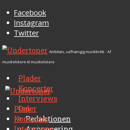
Facebook
Instagram
Twitter
Ambitiøs, uafhængig musikkritik - Af
musikelskere til musikelskere
Plader
Koncerter
Interviews
Plader
Om
Koncerter
Redaktionen
Interviews
Annoncering