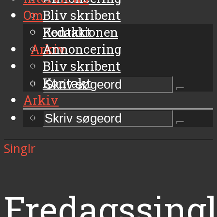
Om
Bliv skribent
Kontakt
Redaktionen
Arkiv
Annoncering
Bliv skribent
Kontakt
Arkiv
Singlr
Fredagssingl