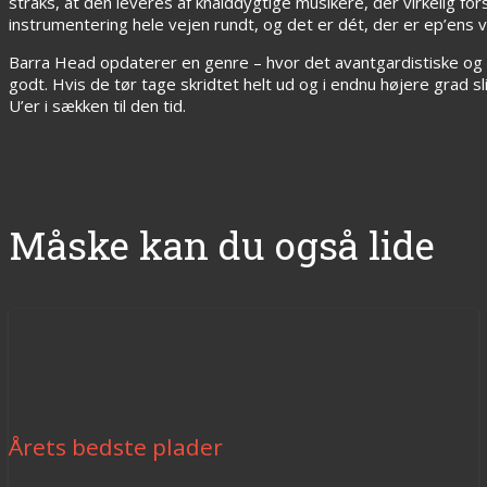
straks, at den leveres af knalddygtige musikere, der virkelig f
instrumentering hele vejen rundt, og det er dét, der er ep’ens 
Barra Head opdaterer en genre – hvor det avantgardistiske og 
godt. Hvis de tør tage skridtet helt ud og i endnu højere grad 
U’er i sækken til den tid.
Måske kan du også lide
Årets bedste plader