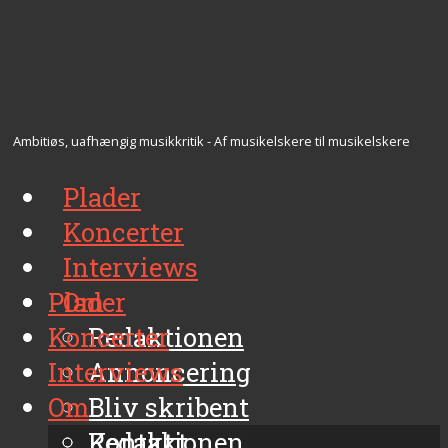
Ambitiøs, uafhængig musikkritik - Af musikelskere til musikelskere
Plader
Koncerter
Interviews
Plader
Om
Koncerter
Redaktionen
Interviews
Annoncering
Om
Bliv skribent
Kontakt
Redaktionen