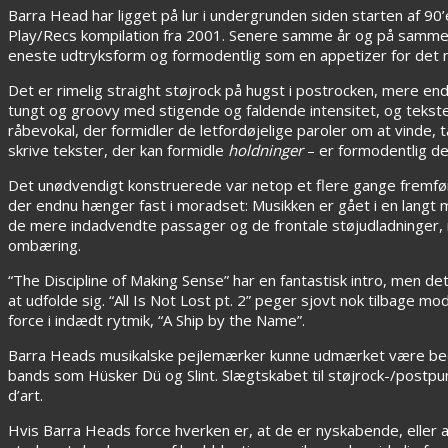
Barra Head har ligget på lur i undergrunden siden starten af 9
Play/Recs kompilation fra 2001. Senere samme år og på samme
eneste udtryksform og formodentlig som en appetizer for det 
Det er rimelig straight støjrock på hugst i postrocken, mere end
tungt og groovy med stigende og faldende intensitet, og tekster
råbevokal, der formidler de letfordøjelige paroler om at vinde, t
skrive tekster, der kan formidle
holdninger
– er formodentlig de
Det unødvendigt konstruerede var netop et flere gange fremført
der endnu hænger fast i moradset: Musikken er gået i en langt
de mere indadvendte passager og de frontale støjudladninger, m
ombæring.
“The Discipline of Making Sense” har en fantastisk intro, men de
at udfolde sig. “All Is Not Lost pt. 2” peger sjovt nok tilbage 
force i indædt rytmik, “A Ship by the Name”.
Barra Heads musikalske pejlemærker kunne udmærket være bedag
bands som Hüsker Dü og Slint. Slægtskabet til støjrock-/postpunk
d’art.
Hvis Barra Heads force hverken er, at de er nyskabende, eller a