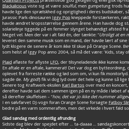
Blackalicious
viste sig at være
soulful
, men gumpetung trods hu
havde lige den sprælskhed og oprigtighed i deres budskaber, s
Jurassic Park-dinosauren
Iggy Pop
kneppede forstærkeren, rakte 
havde ændret kropsstørrelse gennem årene. Han havde dog stadig
solarielinje tiggede på en femmer slynget behændigt afsted fr
Meget vel. Men der var i alt fald én, der tænkte: “
Utroligt at en
leveret den samme musik som en mand, der havde lært af sine fejl
lydt klogere de senere år kom ikke til skue på Orange Scene. Be
som helst af Iggy Pop anno 2004, så må det være: ’Kids, stay of
Plaid
afløste for aflyste
LFO
, der tilsyneladende ikke kunne komm
En aftale er en aftale, kammerat! Det var dog en bytteordning,
oplevet fra forreste række og lød som om, vi kun fik monitorlyd.
sagde de.
My god!
) fik vi dog lyd over det hele og kunne så lige
Senere tog Kraftwerk-eksilen
Karl Bartos
over med en koncert, 
derefter havde sat dem sammen igen på en ny måde i løbet a
så derefter skuffelsen – “
hov, det var jo ikke det nummer alligev
I en sølvfarvet DJ-vogn foran Orange Scene forsøgte
Fatboy Sl
bedre på en varm sommeraften, men det virkede i hvert fald som e
Glad søndag med ordentlig afrunding
Sidste dag blev der spejdet efter … ta-daaaa … søndagskoncerte