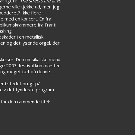
r ligetil: “
The streets are alive
gerne ville tjekke ud, men jeg
mudderet? Ikke flere
se med en koncert. En fra
ublikumskrammere fra Franti
ashing.
skader i en metallisk
en og det lysende orgel, der
askelser. Den musikalske menu
rige 2003-festival kom næsten
 dog meget tæt på denne
er i stedet brugt på
 selv det tyndeste program
 for den rammende titel: