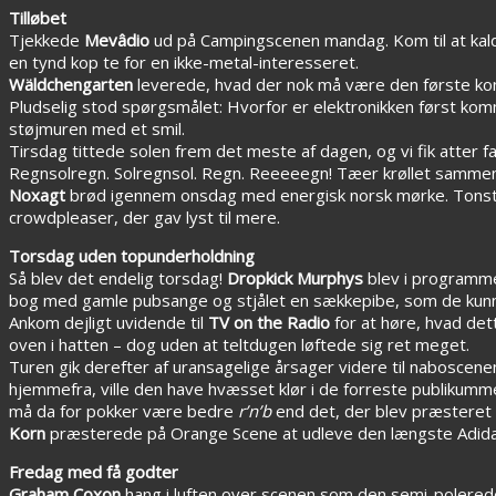
Tilløbet
Tjekkede
Mevâdio
ud på Campingscenen mandag. Kom til at kal
en tynd kop te for en ikke-metal-interesseret.
Wäldchengarten
leverede, hvad der nok må være den første ko
Pludselig stod spørgsmålet: Hvorfor er elektronikken først kom
støjmuren med et smil.
Tirsdag tittede solen frem det meste af dagen, og vi fik atter 
Regnsolregn. Solregnsol. Regn. Reeeeegn! Tæer krøllet sammen 
Noxagt
brød igennem onsdag med energisk norsk mørke. Tonst
crowdpleaser, der gav lyst til mere.
Torsdag uden topunderholdning
Så blev det endelig torsdag!
Dropkick Murphys
blev i programme
bog med gamle pubsange og stjålet en sækkepibe, som de kunne 
Ankom dejligt uvidende til
TV on the Radio
for at høre, hvad det
oven i hatten – dog uden at teltdugen løftede sig ret meget.
Turen gik derefter af uransagelige årsager videre til naboscen
hjemmefra, ville den have hvæsset klør i de forreste publikumm
må da for pokker være bedre
r’n’b
end det, der blev præsteret 
Korn
præsterede på Orange Scene at udleve den længste Adidas-re
Fredag med få godter
Graham Coxon
hang i luften over scenen som den semi-polerede s