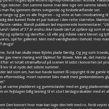
rtige tekster. Det samme kunne man ikke sige om samme label
å man fløj igennem deres svingende og livsbekræftende set.
tunge og gav os alle fingeren – og viste at han i modsætning til
 ikke kunnet finde et par bukser i den rette størrelse. Møntind
a første række. Blandt publikum lød imponerede kommentarer: “
Utr
 mand i løbet af 57 år endnu ikke havde lært at opføre sig som et
 og opførte sig derefter, så ville jeg måske være blevet og lytte
vares, spil for galleriet. Men med værdigheden i behold. Hvis ma
f drugs!’
e, fordi han skulle mixe Björks plade færdig. Og jeg som troede, d
 der gav mere mening end Slipknot for Bowie. Men ak, det meste a
 Efter et totalt strømafbrud på scenen til sidst i koncerten (et 
 få lov til at nyde det sidste nummer.
der lød som om, han kun havde kunnet få copyright til de gamle
f en eftermiddag. Hvert nummer blev mødt med genkendelsens gl
el.
”
im
at varme pladderet og gummistøvler med en gang pladevender
n fejlslagen billig løsning til et stort lørdagsrabalder med et a
n! Den koncert hvor man kan tage den helt med ro, fordi vejret 