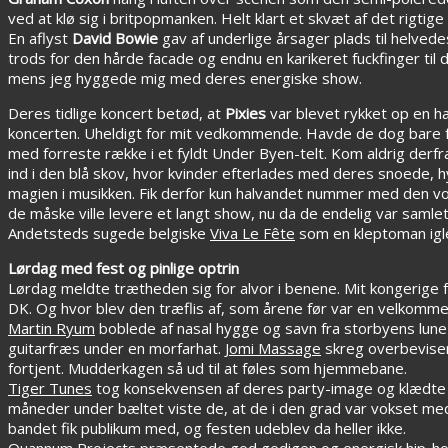
ved at klø sig i britpopmanken. Helt klart et skvæt af det rigtige
En aflyst
David Bowie
gav af underlige årsager plads til helve
trods for den hårde facade og endnu en karikeret fuckfinger ti
mens jeg hyggede mig med deres energiske show.
Deres tidlige koncert betød, at
Pixies
var blevet rykket op en h
koncerten. Uheldigt for mit vedkommende. Havde de dog bare få
med forreste række i et fyldt Under Byen-telt. Kom aldrig derfra 
ind i den blå skov, hvor kvinder efterlades med deres snoede, h
magien i musikken. Fik derfor kun halvandet nummer med den 
de måske ville levere et langt show, nu da de endelig var samlet
Andetsteds sugede belgiske
Viva Le Fête
som en kleptoman igle
Lørdag med fest og pinlige optrin
Lørdag meldte trætheden sig for alvor i benene. Mit kongerige f
DK. Og hvor blev den træflis af, som årene før var en velkomme
Martin Ryum
boblede af nasal hygge og savn fra storbyens lun
guitarfræs under en morfarhat.
Jomi Massage
skreg overbevise
fortjent. Mudderkagen så ud til at føles som hjemmebane.
Tiger Tunes
tog konsekvensen af deres party-image og klædte si
måneder under bæltet viste de, at de i den grad var vokset m
bandet fik publikum med, og festen udeblev da heller ikke.
Quannum Projects
præsentede god gedigen og energisk hip-hop 