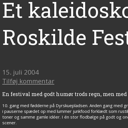
Et kaleidosko
Roskilde Fes
15. juli 2004
Tilføj kommentar
En festival med godt humør trods regn, men med f
10. gang med fødderne på Dyrskuepladsen. Anden gang med grød
i pauserne spædet op med lummer junkfood forklædt som rustikk
toner og samme gamle idéer. I én stor flodbølge på godt og ondt
scener.