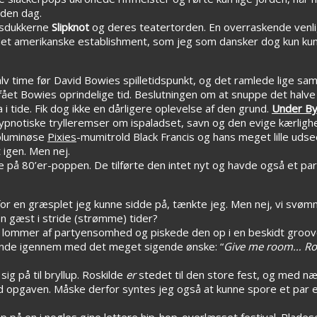
 den dag.
desdukkerne
Slipknot
og deres teatertorden. En overraskende venlig
l det amerikanske establishment, som jeg som dansker dog kun kunn
alv time før David Bowies spilletidspunkt, og det ramlede lige
et Bowies oprindelige tid. Beslutningen om at snuppe det halve
i tide. Fik dog ikke en dårligere oplevelse af den grund.
Under B
ypnotiske trylleremser om ispaladset, savn og den evige kærlighed
voluminøse
Pixies
-mumitrold Black Francis og hans meget lille udsee
 igen. Men nej.
 på 80’er-poppen. De tilførte den intet nyt og havde også et p
or en græsplet jeg kunne sidde på, tænkte jeg. Men nej, vi svømm
n gæst i stride (strømme) tider?
e lommer af partyensomhed og piskede den op i en beskidt groo
nde igennem med det meget sigende ønske: “
Give me room… R
g på til bryllup. Roskilde
er
stedet til den store fest, og med næ
ed opgaven. Måske derfor syntes jeg også at kunne spore et par
på en i nogles øjne lettere hip-hop-overlæsset festival. Plade