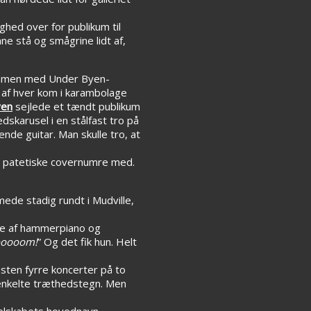
hed over for publikum til
e stå og smågrine lidt af,
 sammen med Under Byen-
 af hver kom i karambolage
yen
sejlede et tændt publikum
skarusel i en stålfast tro på
nde guitar. Man skulle tro, at
ar patetiske covernumre med.
ede stadig rundt i Mudville,
ve af hammerpiano og
ooooom!
” Og det fik hun. Helt
sten fyrre koncerter på to
 enkelte træthedstegn. Men
selskabets hovednavn