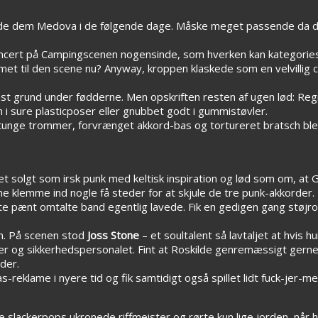
de dem Medova i de følgende dage. Måske meget passende da der
ncert på Campingscenen nogensinde, som hverken kan kategories 
met til den scene nu? Anyway, kroppen klaskede som en velvillig 
fast grund under fødderne. Men opskriften resten af ugen lød: Reg
i sure plasticposer eller gnubbet godt i gummistøvler.
unge trommer, forvrænget akkord-bas og tortureret bratsch bl
t solgt som irsk punk med keltisk inspiration og lød som om, at
klemme ind nogle få steder for at skjule de tre punk-akkorder. 
te pænt omtalte band egentlig lavede. Fik en gedigen gang støjr
en. På scenen stod
Joss Stone
– et soultalent så lavtaljet at hvis 
er og sikkerhedspersonalet. Fint at Roskilde genremæssigt gerne v
der.
klame i nyere tid og fik samtidigt også spillet lidt fuck-jer-me
lackerpops ukronede riffmeister og rørte kun lige jorden, når ha