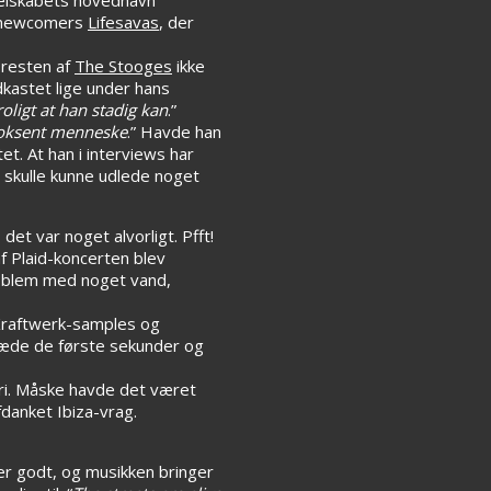
s newcomers
Lifesavas
, der
 resten af
The Stooges
ikke
kastet lige under hans
oligt at han stadig kan
.”
 voksent menneske
.” Havde han
t. At han i interviews har
n skulle kunne udlede noget
et var noget alvorligt. Pfft!
f Plaid-koncerten blev
problem med noget vand,
 Kraftwerk-samples og
æde de første sekunder og
i. Måske havde det været
fdanket Ibiza-vrag.
er godt, og musikken bringer