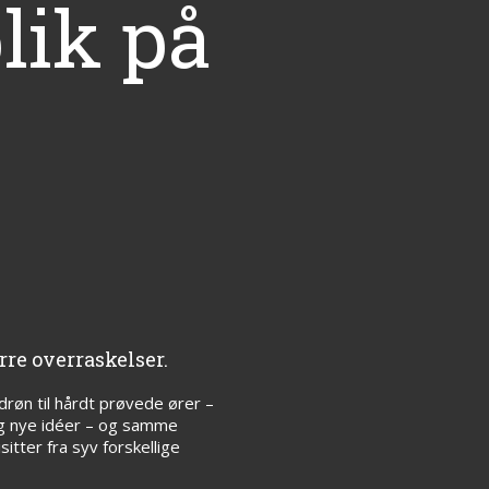
lik på
re overraskelser.
øn til hårdt prøvede ører –
og nye idéer – og samme
tter fra syv forskellige