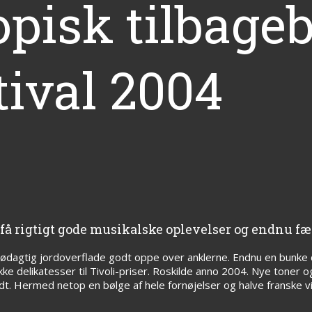
pisk tilbageb
tival 2004
å rigtigt gode musikalske oplevelser og endnu fær
agtig jordoverflade godt oppe over anklerne. Endnu en bunke dr
e delikatesser til Tivoli-priser. Roskilde anno 2004. Nye toner 
. Hermed netop en bølge af hele fornøjelser og halve franske visi