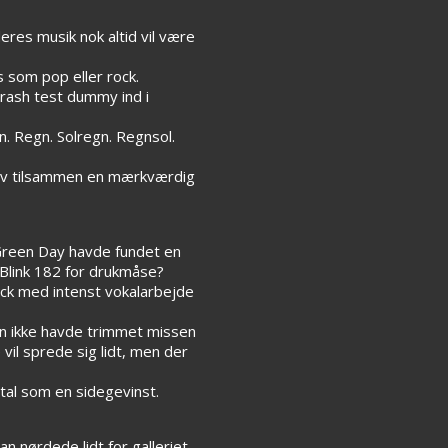
es musik nok altid vil være
som pop eller rock.
crash test dummy ind i
n. Regn. Solregn. Regnsol.
ev tilsammen en mærkværdig
 Green Day havde fundet en
Blink 182 for drukmåse?
ock med intenst vokalarbejde
hun ikke havde trimmet missen
il sprede sig lidt, men der
tal som en sidegevinst.
n nørdede lidt for galleriet