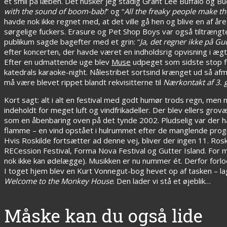
et smil på læben. Det husker jeg stadig Grant Lee Buffalo og Bu
with the sound of boom-bab!
” og “
All the freaky people make th
havde nok ikke regnet med, at det ville gå hen og blive en af å
sørgelige fuckers. Erasure og Pet Shop Boys var også tiltrængte 
publikum sagde bagefter med et grin: “
Ja, det regner ikke på G
efter koncerten, der havde været en indholdsrig opvisning i ægt
Efter en udmattende uge blev
Muse
udpeget som sidste stop fø
katedrals karaoke-night. Nålestribet sortsind krænget ud så a
må være blevet rippet blandt rekvisitterne til
Nærkontakt af 3. 
Kort sagt: alt i alt en festival med godt humør trods regn, me
indeholdt for meget luft og vindfrikadeller. Der blev ellers 
som en åbenbaring oven på det tynde 2002. Pludselig var der 
flamme – en vind opstået i hulrummet efter de manglende prog
Hvis Roskilde fortsætter ad denne vej, bliver der ingen 11. Ros
RECession Festival, Forma Nova Festival og Gutter Island. For 
nok ikke kan ødelægge). Musikken er nu nummer ét. Derfor forlod
I toget hjem blev en Kurt Vonnegut-bog hevet op af tasken – la
Welcome to the Monkey House
. Den lader vi stå et øjeblik…
Måske kan du også lide