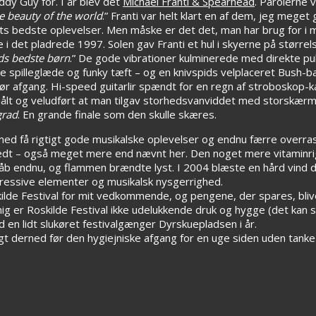
ddy Guy for. I år blev det
Michael Franti & Spearhead
. Parolerne va
e beauty of the world
.” Franti var helt klart en af dem, jeg meget 
rets bedste oplevelser. Men måske er det det, man har brug for i 
i det pladrede 1997. Solen gav Franti et hul i skyerne på størrel
uds bedste børn
.” De gode vibrationer kulminerede med direkte p
e spilleglæde og funky tæft – og en knivspids velplaceret Bush-b
r afgang. Hi-speed guitarlir spændt for en regn af stroboskop-ka
fmålt og veludført at man tilgav storhedsvanviddet med storskærm
grad
. En grande finale som den skulle skæres.
n med få rigtigt gode musikalske oplevelser og endnu færre overr
grovædt – også meget mere end nævnt her. Den noget mere vitamin
håb endnu, og flammen brændte lyst. I 2004 blæste en hård vind
ressive elementer og musikalsk nysgerrighed.
kilde Festival for mit vedkommende, og pengene, der spares, bliv
mig er Roskilde Festival ikke udelukkende druk og hygge (det kan
 en lidt slukøret festivalgænger Dyrskuepladsen i år.
gt derned før den hygiejniske afgang for en uge siden uden tanke