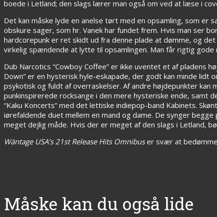
boede i Letland; den slags lærer man også om ved at læse i cov
Det kan måske lyde en anelse tørt med en opsamling, som er sa
obskure sager, som hr. Vanek har fundet frem. Hvis man ser bo
hardcorepunk er ret skidt ud fra denne plade at dømme, og de
virkelig spændende at lytte til opsamlingen. Man får rigtig god
Dub Narcotics “Cowboy Coffee” er ikke uventet et af pladens
Down” er en hysterisk hyle-eskapade, der godt kan minde lidt 
psykotisk og fuldt af overraskelser. Af andre højdepunkter ka
punkinspirerede rocksange i den mere hysteriske ende, samt den
“Kaku Koncerts” med det lettiske indiepop-band Kabinets. Skønt m
iørefaldende duet mellem en mand og dame. De synger begge pivf
meget dejlig måde. Hvis der er meget af den slags i Letland, bør
Wäntage USA’s 21st Release Hits Omnibus
er svær at bedømme, f
Måske kan du også lide