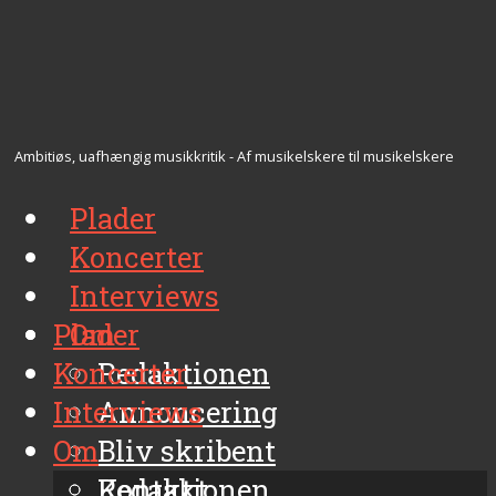
Ambitiøs, uafhængig musikkritik - Af musikelskere til musikelskere
Plader
Koncerter
Interviews
Plader
Om
Koncerter
Redaktionen
Interviews
Annoncering
Om
Bliv skribent
Kontakt
Redaktionen