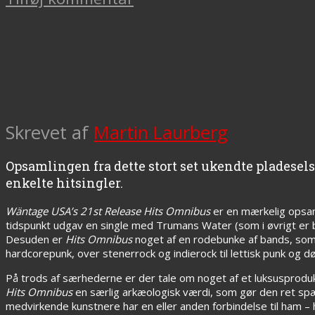
Skrevet af
Martin Laurberg
Opsamlingen fra dette stort set ukendte pladese
enkelte hitsingler.
Wäntage USA’s 21st Release Hits Omnibus
er en mærkelig opsam
tidspunkt udgav en single med Trumans Water (som i øvrigt er b
Desuden er
Hits Omnibus
noget af en rodebunke af bands, som 
hardcorepunk, over stenerrock og indierock til lettisk punk og d
På trods af særhederne er der tale om noget af et luksusprodu
Hits Omnibus
en særlig arkæologisk værdi, som gør den ret spæ
medvirkende kunstnere har en eller anden forbindelse til ham –