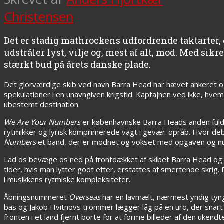
Christensen
Det er stadig mathrockens udfordrende taktarter, 
udstråler lyst, vilje og, mest af alt, mod. Med sikr
stærkt bud på årets danske plade.
Det glorværdige skib ved navn Barra Head har hævet ankeret og
spekulationer i en unavngiven krigstid. Kaptajnen ved ikke, hvem
ubestemt destination.
We Are Your Numbers
er københavnske Barra Heads anden fuldl
rytmikker og lyrisk komprimerede vagt i gevær-opråb. Hvor d
Numbers
et band, der er modnet og vokset med opgaven og nu 
Lad os bevæge os ned på frontdækket af skibet Barra Head og sk
tider, hvis man lytter godt efter, erstattes af smertende skrig. 
i musikkens rytmiske kompleksiteter.
Åbningsnummeret
Overseas
har en lavmælt, nærmest yndig tyng
bas og Jakob Hvitnovs trommer lægger låg på en uro, der snart v
fronten i et land fjernt borte for at forme billeder af den uken