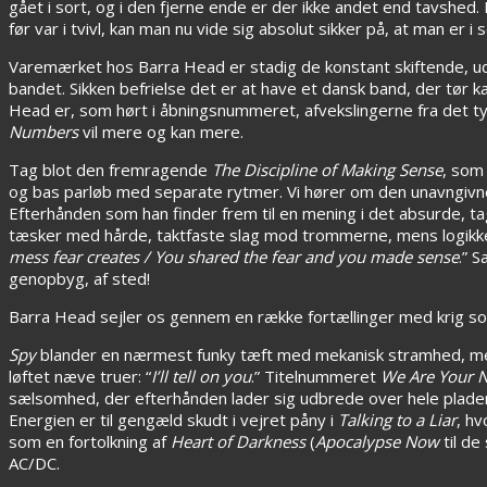
gået i sort, og i den fjerne ende er der ikke andet end tavshed. 
før var i tvivl, kan man nu vide sig absolut sikker på, at man er 
Varemærket hos Barra Head er stadig de konstant skiftende, udf
bandet. Sikken befrielse det er at have et dansk band, der tør k
Head er, som hørt i åbningsnummeret, afvekslingerne fra det 
Numbers
vil mere og kan mere.
Tag blot den fremragende
The Discipline of Making Sense
, som
og bas parløb med separate rytmer. Vi hører om den unavngivne 
Efterhånden som han finder frem til en mening i det absurde, tag
tæsker med hårde, taktfaste slag mod trommerne, mens logikke
mess fear creates / You shared the fear and you made sense
.” 
genopbyg, af sted!
Barra Head sejler os gennem en række fortællinger med krig so
Spy
blander en nærmest funky tæft med mekanisk stramhed, mens
løftet næve truer: “
I’ll tell on you
.” Titelnummeret
We Are Your 
sælsomhed, der efterhånden lader sig udbrede over hele plade
Energien er til gengæld skudt i vejret påny i
Talking to a Liar
, hv
som en fortolkning af
Heart of Darkness
(
Apocalypse Now
til de
AC/DC.