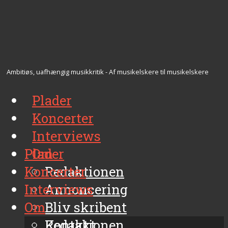
Ambitiøs, uafhængig musikkritik - Af musikelskere til musikelskere
Plader
Koncerter
Interviews
Plader
Om
Koncerter
Redaktionen
Interviews
Annoncering
Om
Bliv skribent
Kontakt
Redaktionen