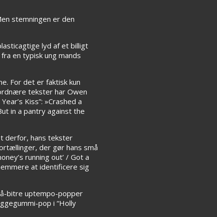
 Men stemningen er den
sticagtige lyd af et billigt
 fra en typisk ung mands
e. For det er faktisk kun
 jordnære tekster har Owen
 Year’s Kiss”: »Crashed a
But in a pantry against the
t derfor, hans tekster
ortællinger, der gør hans små
oney’s running out’ / Got a
nemmere at identificere sig
må-bitre uptempo-popper
tyggegummi-pop i “Holly