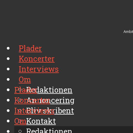
Ambit
Plader
Koncerter
Interviews
Om
Plader
Redaktionen
Koncerter
Annoncering
Interviews
Bliv skribent
Om
Kontakt
Arkiv
Redaktionen