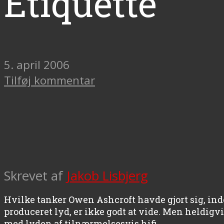
Etiquette
5. april 2006
Tilføj kommentar
Skrevet af
Jakob Lisbjerg
Hvilke tanker Owen Ashcroft havde gjort sig, in
produceret lyd, er ikke godt at vide. Men heldigv
med lyden af tilnærmelsesvis hifi.