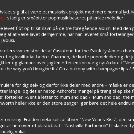
iklet sig til at være et musikalsk projekt med mere normal lyd.
one
stadig er småbitter popmusik baseret på enkle melodier.
 levet flot op til sit navn på de tre foregående album: Med den pla
æg af at være lavet derhjemme, har han leveret små fortællinger
jalousi.
 ellers var en stor del af Casiotone for the Painfully Alones charm
ceret og kvalitativt bedre. Charmen, de korte popmelodier og de
litter og glamour over jagten efter en kortvarig nytårdate i “New
Not the way you’d imagine it / On a balcony with champagne lips / 
mulere for dig selv og derfor ikke deler med andre – måske er de
ter lange, og det er netop Ashcrofts mangel på trang til episke f
” fortæller: »Sent a letter to mum and dad / ‘Mum and dad, the m
hworth heller ikke er den store sanger, gør bare det hele endnu 
omkring. Fra den melankolske åbner “New Year’s Kiss”, den s
itar hen over et plasticbeat i “Nashville Parthenon” til slacker-
ndelig vokal.