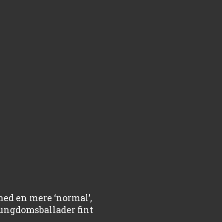
med en mere ‘normal’,
e ungdomsballader fint