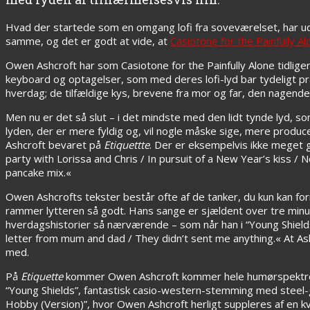
Hvad der startede som en omgang lofi fra soveværelset, har udv
samme, og det er godt at vide, at
Casiotone for the Painfully Al
Owen Ashcroft har som Casiotone for the Painfully Alone tidligere
keyboard og optagelser, som med deres lofi-lyd bar tydeligt pr
hverdag; de tilfældige kys, brevene fra mor og far, den nagende 
Men nu er det så slut – i det mindste med den lidt tynde lyd, som
lyden, der er mere fyldig og, vil nogle måske sige, mere produ
Ashcroft bevaret på
Etiquettte
. Der er eksempelvis ikke meget g
party with Lorissa and Chris / In pursuit of a New Year’s kiss / 
pancake mix.«
Owen Ashcrofts tekster består ofte af de tanker, du kun kan for
rammer lytteren så godt. Hans sange er sjældent over tre minut
hverdagshistorier så nærværende – som når han i “Young Shields
letter from mum and dad / They didn’t sent me anything.« At As
med.
På
Etiquette
kommer Owen Ashcroft kommer hele humørspektret 
“Young Shields”, fantastisk casio-western-stemming med steel-gu
Hobby (Version)”, hvor Owen Ashcroft herligt suppleres af en kvi