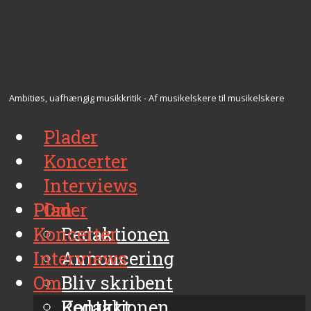
Ambitiøs, uafhængig musikkritik - Af musikelskere til musikelskere
Plader
Koncerter
Interviews
Plader
Om
Koncerter
Redaktionen
Interviews
Annoncering
Om
Bliv skribent
Kontakt
Redaktionen