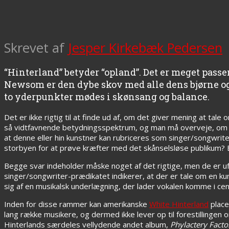
Skrevet af
Jesper Kirkebæk Pedersen
“Hinterland” betyder “opland”. Det er meget passe
Newsom er den dybe skov med alle dens bjørne og 
to yderpunkter mødes i skønsang og balance.
Det er ikke rigtig til at finde ud af, om det giver mening at tale
så vidtfavnende betydningsspektrum, og man må overveje, om ik
at denne eller hin kunstner kan rubriceres som singer/songwrite
storbyen for at prøve kræfter med det skånselsløse publikum? E
Begge svar indeholder måske noget af det rigtige, men de er u
singer/songwriter-prædikatet indikerer, at der er tale om en ku
sig af en musikalsk underlægning, der lader vokalen komme i ce
Inden for disse rammer kan amerikanske
White Hinterland
place
lang række musikere, og dermed ikke lever op til forestillingen
Hinterlands særdeles vellydende andet album,
Phylactery Facto