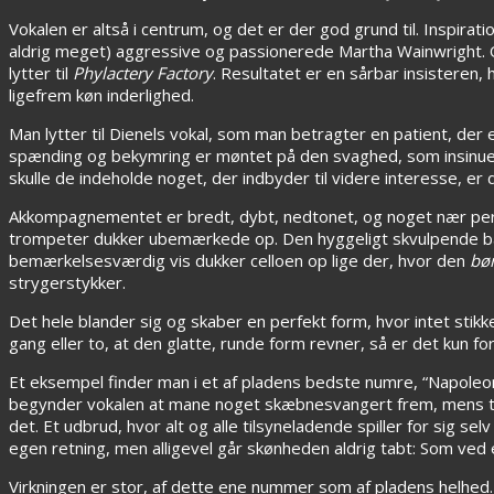
Vokalen er altså i centrum, og det er der god grund til. Insp
aldrig meget) aggressive og passionerede Martha Wainwright. 
lytter til
Phylactery Factory
. Resultatet er en sårbar insisteren,
ligefrem køn inderlighed.
Man lytter til Dienels vokal, som man betragter en patient, de
spænding og bekymring er møntet på den svaghed, som insinuerer
skulle de indeholde noget, der indbyder til videre interesse, er 
Akkompagnementet er bredt, dybt, nedtonet, og noget nær perfek
trompeter dukker ubemærkede op. Den hyggeligt skvulpende bas
bemærkelsesværdig vis dukker celloen op lige der, hvor den
bø
strygerstykker.
Det hele blander sig og skaber en perfekt form, hvor intet sti
gang eller to, at den glatte, runde form revner, så er det kun 
Et eksempel finder man i et af pladens bedste numre, “Napoleon
begynder vokalen at mane noget skæbnesvangert frem, mens trom
det. Et udbrud, hvor alt og alle tilsyneladende spiller for sig s
egen retning, men alligevel går skønheden aldrig tabt: Som ved
Virkningen er stor, af dette ene nummer som af pladens helhed.