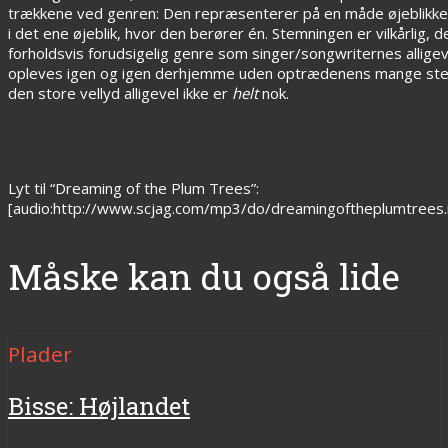
trækkene ved genren: Den repræsenterer på en måde øjeblikkets m
i det ene øjeblik, hvor den berører én. Stemningen er vilkårlig
forholdsvis forudsigelig genre som singer/songwriternes alligev
opleves igen og igen derhjemme uden optrædenens mange stem
den store vellyd alligevel ikke er
helt
nok.
Lyt til “Dreaming of the Plum Trees”:
[audio:http://www.scjag.com/mp3/do/dreamingoftheplumtrees
Måske kan du også lide
Plader
Bisse: Højlandet