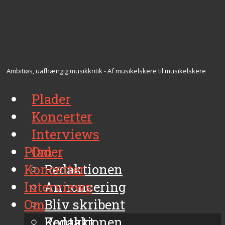
Ambitiøs, uafhængig musikkritik - Af musikelskere til musikelskere
Plader
Koncerter
Interviews
Plader
Om
Koncerter
Redaktionen
Interviews
Annoncering
Om
Bliv skribent
Kontakt
Redaktionen