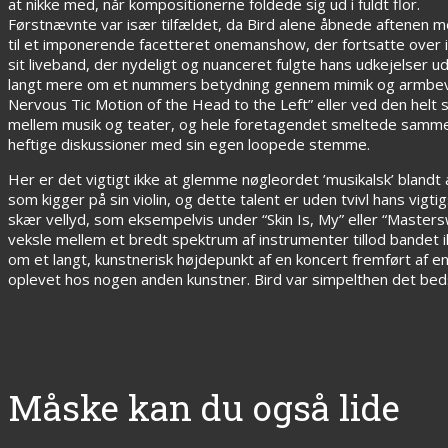
at nikke med, når kompositionerne foldede sig ud i fuldt flor.
Førstnævnte var især tilfældet, da Bird alene åbnede aftenen m
til et imponerende facetteret onemanshow, der fortsatte over 
sit liveband, der nydeligt og nuanceret fulgte hans udkejelse
langt mere om et nummers betydning gennem mimik og armbevægel
Nervous Tic Motion of the Head to the Left” eller ved den helt 
mellem musik og teater, og hele foretagendet smeltede samme
heftige diskussioner med sin egen loopede stemme.
Her er det vigtigt ikke at glemme nøgleordet ’musikalsk’ blandt 
som kigger på sin violin, og dette talent er uden tvivl hans vi
skær vellyd, som eksempelvis under “Skin Is, My” eller “Master
veksle mellem et bredt spektrum af instrumenter tillod bandet ik
om et langt, kunstnerisk højdepunkt af en koncert fremført af e
oplevet hos nogen anden kunstner. Bird var simpelthen det bedst
Måske kan du også lide