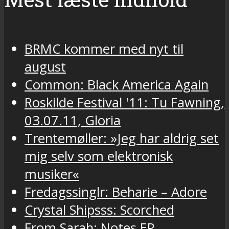
BRMC kommer med nyt til
august
Common: Black America Again
Roskilde Festival '11: Tu Fawning,
03.07.11, Gloria
Trentemøller: »Jeg har aldrig set
mig selv som elektronisk
musiker«
Fredagssinglr: Beharie – Adore
Crystal Shipsss: Scorched
From Sarah: Notes EP