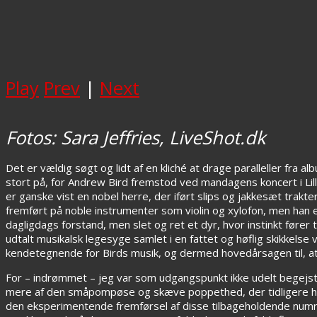
Play
Prev
|
Next
Fotos: Sara Jeffries, LiveShot.dk
Det er vældig søgt og lidt af en kliché at drage paralleller fra a
stort på, for Andrew Bird fremstod ved mandagens koncert i Lil
er ganske vist en nobel herre, der iført slips og jakkesæt tra
fremført på noble instrumenter som violin og xylofon, men han 
dagligdags forstand, men slet og ret et dyr, hvor instinkt føre
udtalt musikalsk legesyge samlet i en fattet og høflig skikkelse v
kendetegnende for Birds musik, og dermed hovedårsagen til, a
For – indrømmet – jeg var som udgangspunkt ikke udelt begejst
mere af den småpompøse og skæve poppethed, der tidligere h
den eksperimentende fremførsel af disse tilbageholdende numre, der