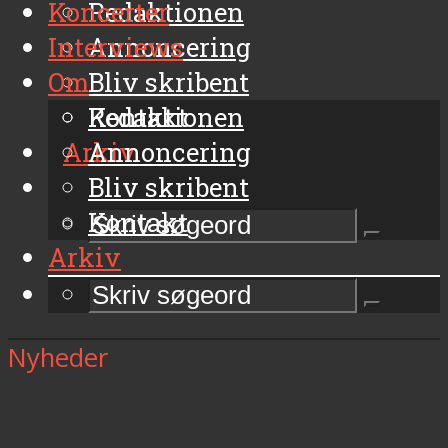
Koncerter
Redaktionen
Interviews
Annoncering
Om
Bliv skribent
Kontakt
Redaktionen
Arkiv
Annoncering
Bliv skribent
Kontakt
Arkiv
Nyheder