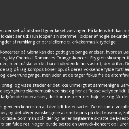
, der set på afstand ligner kirkehvælvinger. På ladens loft kan m
 lokalet ser ud: Hun looper sin stemme i bidder af nogle sekunde
er af rumklang er parallellerne til kirkekormusik tydelige.
koncerter på Gloria kan det godt give bange anelser, hvordan Bar
kum og My Chemical Romances Orange-koncert. Frygten skrumper ik
, men måske er det bare indledende nervøsitet, der driller. D
nde lag-på-lag-kompositioner op, så deres voksende fylde fortræ
 og klaverrundgange, men uden at de tager fokus fra de altomfav
ræg, og visse steder er det ikke urimeligt at sammenligne Barw
elseyoghurtreklamemusik ved hist og her at flosse vellyden lidt.
 nedadgående tonerækker, der kontrasterer det høje leje og får det
s gennem koncerten at blive lidt for ensartet. De diskante vokall
, og det bliver vanskeligere at sætte pris på det brusende, kat
et kritiske. Som man står dér og hører højtalerne skratte de lysest
 til sin fulde ret. Nogen burde sætte en Barwick-koncert op i Bror