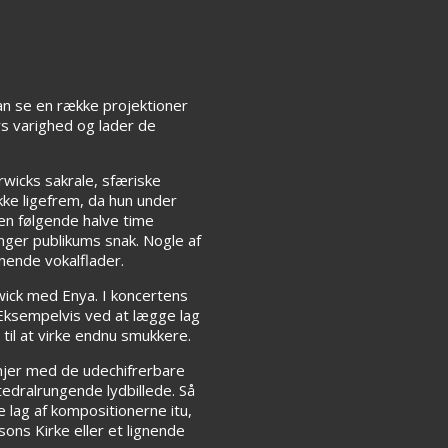
an se en række projektioner
rs varighed og lader de
wicks sakrale, sfæriske
ke ligefrem, da hun under
en følgende halve time
nger publikums snak. Nogle af
nende vokalflader.
ick med Enya. I koncertens
 Eksempelvis ved at lægge lag
 til at virke endnu smukkere.
injer med de udechifrerbare
edralrungende lydbillede. Så
e lag af kompositionerne itu,
sons Kirke eller et lignende