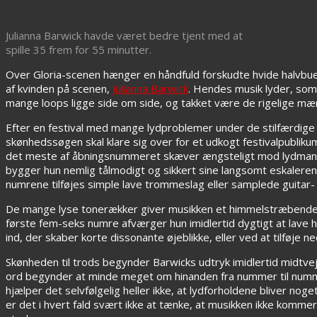
Julianna Barwick havde været bedre tjent med at
spille 35 frem for 55 minutter.
Over Gloria-scenen hænger en håndfuld forskudte hvide halvbuer
af kvinden på scenen,
Julianna Barwick
. Hendes musik lyder, som
mange loops ligge side om side, og takket være de rigelige mængd
Efter en festival med mange lydproblemer under de stilfærdige 
skønhedssøgen skal klare sig over for et udkogt festivalpubli
det meste af åbningsnummeret skæver ængsteligt mod lydmanden
bygger hun nemlig tålmodigt og sikkert sine langsomt eskalere
numrene tilføjes simple lave trommeslag eller samplede guitar-
De mange lyse tonerækker giver musikken et himmelstræbende p
første fem-seks numre afværger hun imidlertid dygtigt at lave h
ind, der skaber korte dissonante øjeblikke, eller ved at tilføje
Skønheden til trods begynder Barwicks udtryk imidlertid midtvej
ord begynder at minde meget om hinanden fra nummer til nummer
hjælper det selvfølgelig heller ikke, at lydforholdene bliver nog
er det i hvert fald svært ikke at tænke, at musikken ikke kommer