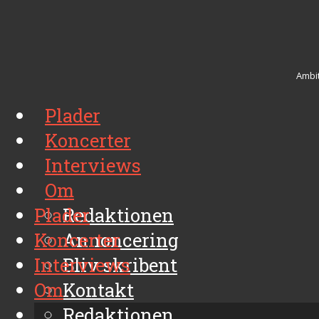
Ambit
Plader
Koncerter
Interviews
Om
Plader
Redaktionen
Koncerter
Annoncering
Interviews
Bliv skribent
Om
Kontakt
Arkiv
Redaktionen