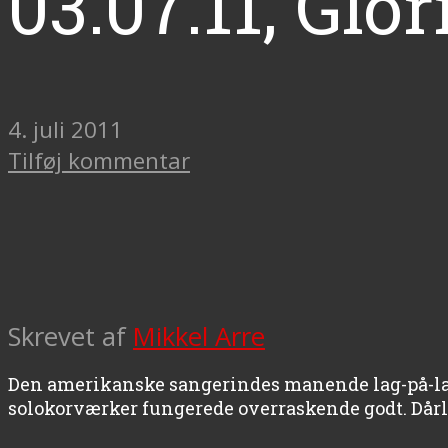
03.07.11, Glor
4. juli 2011
Tilføj kommentar
Skrevet af
Mikkel Arre
Den amerikanske sangerindes manende lag-på-la
solokorværker fungerede overraskende godt. Dårlig