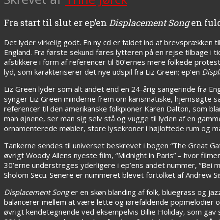
Fra start til slut er ep’en
Displacement Song
en fuld
Det lyder virkelig godt. En ny cd er faldet ind af brevsprækken 
England. Fra første sekund føres lytteren på en rejse tilbage i 
afstikkere i form af referencer til 60’ernes mere folkede prot
lyd, som karakteriserer det nye udspil fra Liz Green; ep’en
Disp
Liz Green lyder som alt andet end en 24-årig sangerinde fra En
synger Liz Green minderne frem om karismatiske, hjemsøgte san
referencer til den amerikanske folkpioner Karen Dalton, som bl
man øjnene, ser man sig selv stå og vugge til lyden af en gamme
ornamenterede møbler, store lysekroner i højloftede rum og ma
Tankerne sendes til universet beskrevet i bogen “The Great Gat
øvrigt Woody Allens nyeste film, “Midnight in Paris” – hvor filme
30’erne understreges yderligere i ep’ens andet nummer, “Bei mir
Sholom Secu. Senere er nummeret blevet fortolket af Andrew Sist
Displacement Song
er en skøn blanding af folk, bluegrass og jaz
balancerer mellem at være lette og iørefaldende popmelodier o
øvrigt kendetegnende ved eksempelvis Billie Holiday, som gav s