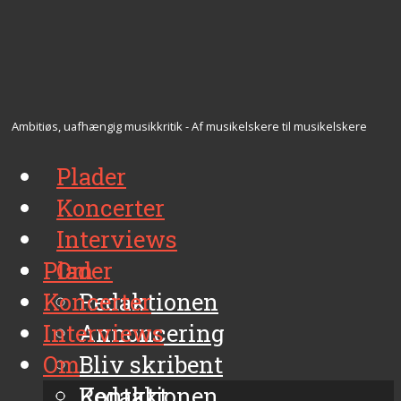
Ambitiøs, uafhængig musikkritik - Af musikelskere til musikelskere
Plader
Koncerter
Interviews
Plader
Om
Koncerter
Redaktionen
Interviews
Annoncering
Om
Bliv skribent
Kontakt
Redaktionen