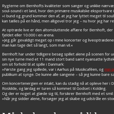
Rygterne om Bernhofts kvaliteter som sanger og unikke nærvær 
soul-sound i et land, hvor den primære musikalske eksportvare i
»I bund og grund kommer den af, at jeg har lyttet meget til soul
kan tælles på en hånd, men alligevel tror jeg – nu hvor jeg har r
At optræde live er den altomsluttende affære for Bernhoft, d
fjeldet eller 10.000 i en arena.
»Jeg går gevaldigt meget op i mine koncerter og liveoptrædener. 
man kan tage det så langt, som man vil.«
Bernhoft har under tidligere besøg spillet alene på scenen for 
sin nye turne med et 11 mand stort band samt nyansatte lydtekni
om sit forhold til at spille i Danmark:
»Første gang jeg spillede, var i Aarhus på Musikcaféen, og
min p
publikum at synge. De kunne alle sangene – så jeg kunne bare sæ
Om koncertenergien er intakt, kan du stadig nå at opleve her i 
Roskilde, og lørdag er turen så kommet til Godset i Kolding.
Og der er noget at glæde sig til, forsikrer Bernhoft med et smil:
»Når jeg sidder alene, forsøger jeg at skabe og udstråle en s