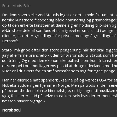
Foto: Mads Bille
Det kontroversielle ved Statoils legat er det simple faktum, at 
norske kunstnere frabedt sig både nominering og prismodtagelse
op til den enkelte kunstner at danne sig en holdning til prisen
»Når store dele af samfundet nu alligevel er smurt ind i penge f
olien er, at det er grundlaget for prisen, men også grundlaget f
Bernhoft.
Statoil må gribe efter den store pengepung, når der skal lægge
jury af erfarne branchefolk uden tilhørsforhold til Statoil, som 
udstråling. Og med den økonomiske ballast, som kun få kunstn
et stempel i prismodtagerens pas til at drage udenlands med hel
»Det er lidt svært for en småbørnsfar som mig for egne penge at 
Han har allerede haft spenderbukserne på og været i USA for a
Nobelprisuddelingen hjemme i Norge. Men på trods af den seneste
på berømthedens blanke himmelstige, er tilgangen til musikken
»Jeg fokuserer altid på selve musikken, selv hvis der er mennes
næsten mindre vigtige.«
Norsk soul