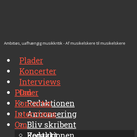
Ambitiøs, uafhængig musikkritik - Af musikelskere til musikelskere
Plader
Koncerter
Interviews
Plader
Om
Koncerter
Redaktionen
Interviews
Annoncering
Om
Bliv skribent
Kontakt
Redaktionen