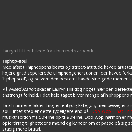
Lauryn Hill i et billede fra albummets artwork
Hiphop-soul
Med afsæt i hiphoppens beats og street-attitude havde artister
højere grad appellerede til hiphopgenerationen, der havde fork
’hiphopsoul’, og selvom den bestemt havde sine gode momenter,
På
Miseducation
skaber Lauryn Hill dog noget nær den perfekte
anstrengt forhold. I det hele taget bliver mange af hiphoppens 
Få af numrene falder I nogen entydig kategori, men bevæger si
soul. Intet sted er dette tydeligere end på
“Doo-Wop (That Thin
musiktradition fra 50’erne op til 90’erne. Doo-wop-harmonier 
opfordring til ghettoens mænd og kvinder om at passe på sig se
stadig mere brutal.