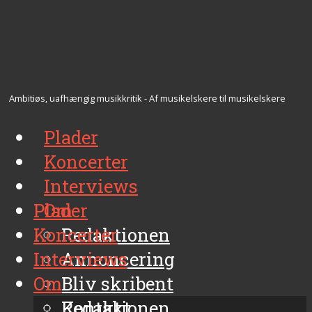
Ambitiøs, uafhængig musikkritik - Af musikelskere til musikelskere
Plader
Koncerter
Interviews
Plader
Om
Koncerter
Redaktionen
Interviews
Annoncering
Om
Bliv skribent
Kontakt
Redaktionen