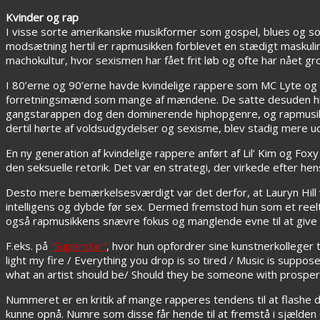
Kvinder og rap
I visse sorte amerikanske musikformer som gospel, blues og soul 
modsætning hertil er rapmusikken forblevet en stædigt maskulin g
machokultur, hvor sexismen har fået frit løb og ofte har nået gr
I 80’erne og 90’erne havde kvindelige rappere som MC Lyte og 
forretningsmænd som mange af mændene. De satte desuden hiph
gangstarappen dog den dominerende hiphopgenre, og rapmusikke
dertil hørte af voldsudgydelser og sexisme, blev stadig mere u
En ny generation af kvindelige rappere anført af Lil’ Kim og Fox
den seksuelle retorik. Det var en strategi, der virkede efter h
Desto mere bemærkelsesværdigt var det derfor, at Lauryn Hill va
intelligens og dybde før sex. Dermed fremstod hun som et reelt a
også rapmusikkens snævre fokus og manglende evne til at give e
F.eks. på
“Superstar”
, hvor hun opfordrer sine kunstnerkolleger 
light my fire / Everything you drop is so tired / Music is suppo
what an artist should be/ Should they be someone with prosperi
Nummeret er en kritik af mange rapperes tendens til at flashe de
kunne opnå. Numre som disse får hende til at fremstå i sjælden ø