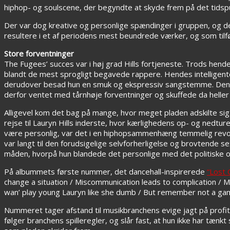
hiphop- og soulscene, der begyndte at skyde frem på det tidsp
Der var dog kreative og personlige spændinger i gruppen, og der
resultere i et af periodens mest beundrede værker, og som tilfø
Store forventninger
The Fugees’ succes var i høj grad Hills fortjeneste. Trods hend
blandt de mest sprogligt begavede rappere. Hendes intelligent
derudover besad hun en smuk og ekspressiv sangstemme. Denne e
derfor ventet med tårnhøje forventninger og skuffede da heller 
Alligevel kom det bag på mange, hvor meget pladen adskilte sig
rejse til Lauryn Hills inderste, hvor kærlighedens op- og nedtur
være personlig, var det i en hiphopsammenhæng temmelig revolut
var langt til den forudsigelige selvforherligelse og brovtende
måden, hvorpå hun blandede det personlige med det politiske o
På albummets første nummer, det dancehall-inspirerede
“Lost 
change a situation / Miscommunication leads to complication / M
wan’ play young Lauryn like she dumb / But remember not a gam
Nummeret tager afstand til musikbranchens evige jagt på profit, 
følger branchens spilleregler, og slår fast, at hun ikke har tænkt