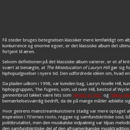
Få steder bruges betegnelsen klassiker mere lemfældigt om al
konkurrence og enorme egoer, er det klassiske album det ultimat
fortjent til æren.
Selvom definitionen på det klassiske album varierer, er et af krite
svært at benægte, at
The Miseducation of Lauryn Hill
gør sig fo
hiphopudgivelser i nyere tid. Den udfordrede idéen om, hvad en
Da pladen udkom i 1998, var kvinden bag, Lauryn Noelle Hill, ku
hiphopgruppen, The Fugees, som, ud over Hill, bestod af Wycl
gennembrud takket være hits som
“Ready or Not”
og
“Killing Me
bemærkelsesværdig bedrift, da de på mange måder adskilte sig 
Hvor genrens mainstreamkunstnere stadig var mere optaget af 
inspiration i 70’ernes roots, reggae og samfundskritiske soul, 
politibrutalitet, men den musikalske indpakning var tilpas melod
den samfundskritiske del af den afroamerikanske musiktradition, 