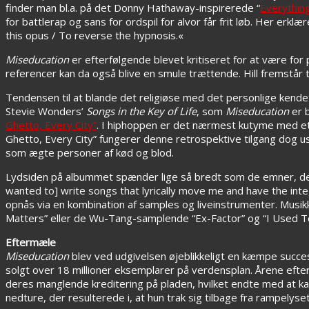
finder man bl.a. på det Donny Hathaway-inspirerede “
Everything
for battlerap og sans for ordspil for alvor får frit løb. Her erk
this opus / To reverse the hypnosis.«
Miseducation
er efterfølgende blevet kritiseret for at være f
referencer kan da også blive en smule trættende. Hill fremstår ti
Tendensen til at blande det religiøse med det personlige ken
Stevie Wonders’
Songs in the Key of Life
, som
Miseducation
er 
Ghetto, Every City”
. I hiphoppen er det nærmest kutyme med et
Ghetto, Every City” fungerer denne retrospektive tilgang dog usæ
som ægte personer af kød og blod.
Lydsiden på albummet spænder lige så bredt som de emner, de
wanted to] write songs that lyrically move me and have the inte
opnås via en kombination af samples og liveinstrumenter. Musik
Matters” eller de Wu-Tang-samplende “Ex-Factor” og “I Used T
Eftermæle
Miseducation
blev ved udgivelsen øjeblikkeligt en kæmpe succe
solgt over 18 millioner eksemplarer på verdensplan. Årene efte
deres manglende kreditering på pladen, hvilket endte med at ka
nedture, der resulterede i, at hun trak sig tilbage fra rampely