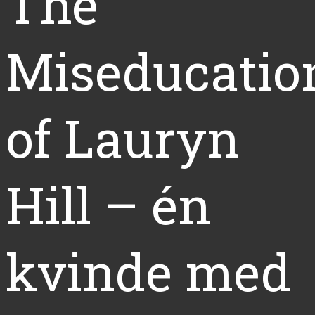
The
Miseducatio
of Lauryn
Hill – én
kvinde med