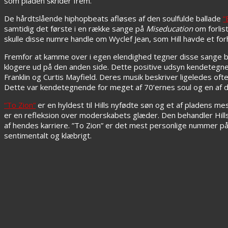
som pladen skrider frem.
De hårdtslående hiphopbeats afløses af den soulfulde ballade
“
samtidig det første i en række sange på
Miseducation
om forlis
skulle disse numre handle om Wyclef Jean, som Hill havde et for
Fremfor at kamme over i egen elendighed tegner disse sange b
klogere ud på den anden side. Dette positive udsyn kendetegner 
Franklin og Curtis Mayfield. Deres musik beskriver ligeledes oft
Dette var kendetegnende for meget af 70’ernes soul og en af d
“To Zion”
er en hyldest til Hills nyfødte søn og et af pladens
er en refleksion over moderskabets glæder. Den behandler Hills
af hendes karriere. ”To Zion” er det mest personlige nummer på e
sentimentalt og klæbrigt.