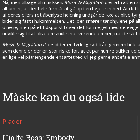
Nå, men tilbage til musikken.
Music & Migration II
er alt i alt en
album er, at det hele formår at gå op i en højere enhed. At dette
af deres ellers ret åbenlyse holdning undgår de ikke at blive t
bider sig fast i hukommelsen. Det, der smører tandhjulene på a
øjnene, men på et tidspunkt bliver det for meget med de evige k
udvikle sig til at blive en smule enerverende emner, når de slet i
Music & Migration II
besidder en tydelig rød tråd gennem hele al
som denne er der en stor risiko for, at et par numre stikker u
en lige vel påtrængende ensartethed vil jeg gerne anbefale enh
Måske kan du også lide
Plader
Hjalte Ross: Embody