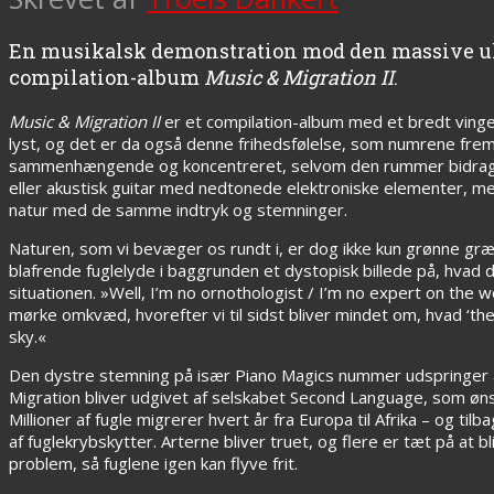
En musikalsk demonstration mod den massive ulo
compilation-album
Music & Migration II
.
Music & Migration II
er et compilation-album med et bredt vinge
lyst, og det er da også denne frihedsfølelse, som numrene frem
sammenhængende og koncentreret, selvom den rummer bidrag fra 1
eller akustisk guitar med nedtonede elektroniske elementer, m
natur med de samme indtryk og stemninger.
Naturen, som vi bevæger os rundt i, er dog ikke kun grønne gr
blafrende fuglelyde i baggrunden et dystopisk billede på, hvad 
situationen. »Well, I’m no ornothologist / I’m no expert on the w
mørke omkvæd, hvorefter vi til sidst bliver mindet om, hvad ‘the 
sky.«
Den dystre stemning på især Piano Magics nummer udspringer af
Migration bliver udgivet af selskabet Second Language, som øns
Millioner af fugle migrerer hvert år fra Europa til Afrika – og til
af fuglekrybskytter. Arterne bliver truet, og flere er tæt på at b
problem, så fuglene igen kan flyve frit.