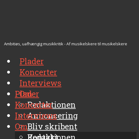
Ambitiøs, uafhængig musikkritik - Af musikelskere til musikelskere
Plader
Koncerter
Interviews
Plader
Om
Koncerter
Redaktionen
Interviews
Annoncering
Om
Bliv skribent
Kontakt
Redaktionen