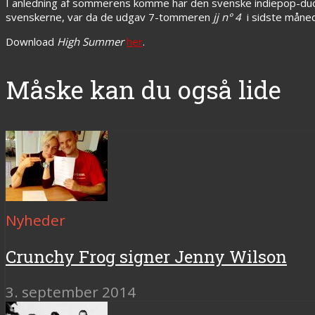
I anledning af sommerens komme har den svenske indiepop-d
svenskerne, var da de udgav 7-tommeren
jj n° 4
i sidste måned
Download
High Summer
her
.
Måske kan du også lide
Nyheder
Crunchy Frog signer Jenny Wilson
3. september 2014