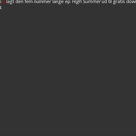
uo
jj
lagt den fem nummer lange ep
High Summer
ud til gratis dow
.