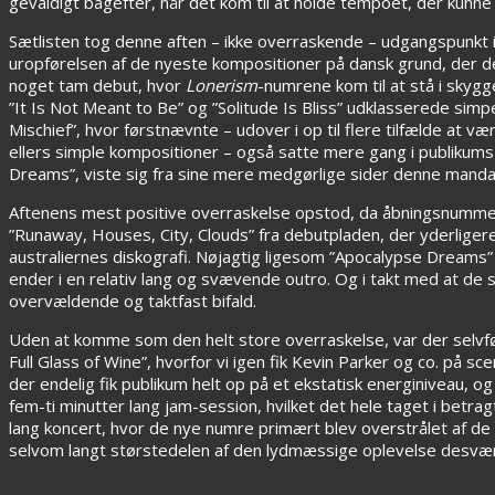
gevaldigt bagefter, når det kom til at holde tempoet, der kunne
Sætlisten tog denne aften – ikke overraskende – udgangspunkt 
uropførelsen af de nyeste kompositioner på dansk grund, der d
noget tam debut, hvor
Lonerism
-numrene kom til at stå i skyg
”It Is Not Meant to Be” og ”Solitude Is Bliss” udklasserede si
Mischief”, hvor førstnævnte – udover i op til flere tilfælde at v
ellers simple kompositioner – også satte mere gang i publiku
Dreams”, viste sig fra sine mere medgørlige sider denne mandag
Aftenens mest positive overraskelse opstod, da åbningsnumme
”Runaway, Houses, City, Clouds” fra debutpladen, der yderligere 
australiernes diskografi. Nøjagtig ligesom ”Apocalypse Dreams”
ender i en relativ lang og svævende outro. Og i takt med at de s
overvældende og taktfast bifald.
Uden at komme som den helt store overraskelse, var der selvfølg
Full Glass of Wine”, hvorfor vi igen fik Kevin Parker og co. på 
der endelig fik publikum helt op på et ekstatisk energiniveau, o
fem-ti minutter lang jam-session, hvilket det hele taget i betra
lang koncert, hvor de nye numre primært blev overstrålet af de 
selvom langt størstedelen af den lydmæssige oplevelse desværr