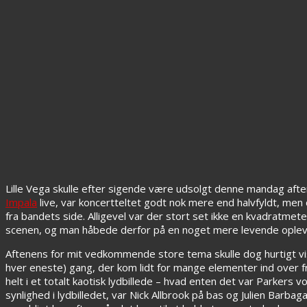
Lille Vega skulle efter sigende være udsolgt denne mandag afte
Impala
live, var koncertteltet godt nok mere end halvfyldt, men
fra bandets side. Alligevel var der stort set ikke en kvadratme
scenen, og man håbede derfor på en noget mere levende oplevel
Aftenens for mit vedkommende store tema skulle dog hurtigt vi
hver eneste) gang, der kom lidt for mange elementer ind over f
helt i et totalt kaotisk lydbillede – hvad enten det var Parkers 
synlighed i lydbilledet, var Nick Allbrook på bas og Julien Bar