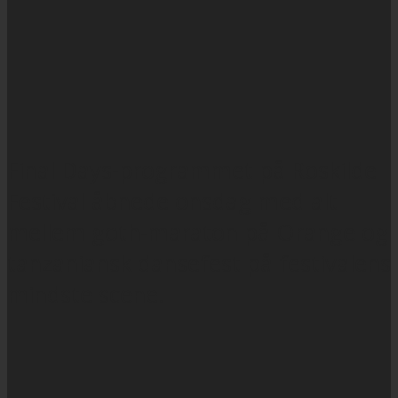
Final Days-programmet på Roskilde
Festival åbnede onsdag med alt
mellem goth-maraton på Orange og
tanzaniansk dansefest på festivalens
mindste scene.