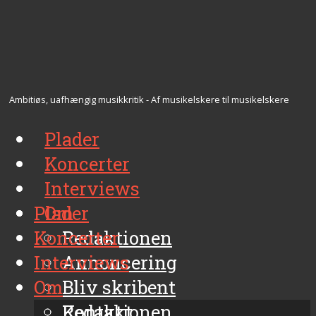
Ambitiøs, uafhængig musikkritik - Af musikelskere til musikelskere
Plader
Koncerter
Interviews
Plader
Om
Koncerter
Redaktionen
Interviews
Annoncering
Om
Bliv skribent
Kontakt
Redaktionen