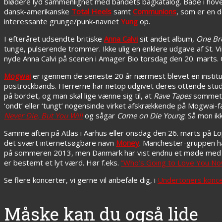
blødere lyd sammenlignet med bandets bagkatalog. Både i hove
dansk-amerikanske
Total Heels
samt
Communions
, som er en 
interessante grunge/punk-navnet
Yung
op.
I efteråret udsendte britiske
Anna Calvi
sit andet album,
One Br
tunge, pulserende trommer. Ikke ulig en enklere udgave af St. V
nyde Anna Calvi på scenen i Amager Bio torsdag den 20. marts. Cal
Mogwai
er igennem de seneste 20 år nærmest blevet en institut
postrockbands. Herrerne har netop udgivet deres ottende stu
på bordet, og man skal lige vænne sig til, at
Rave Tapes
sommetid
‘ondt’ eller ‘tungt’ nogensinde virket afskrækkende på Mogwai
Never Die, But You Will
og sågar
Come on Die Young
. Så mon ik
Samme aften på Atlas i Aarhus eller onsdag den 26. marts på Lopp
det svært internetsøgbare navn
Money
. Manchester-gruppen h
på sommeren 2013, men Danmark har vist endnu et møde med Mo
er bestemt et lyt værd. Hør f.eks.
”Who’s Going to Love You No
Se flere koncerter, vi gerne vil anbefale dig, i
Undertoners konce
Måske kan du også lide