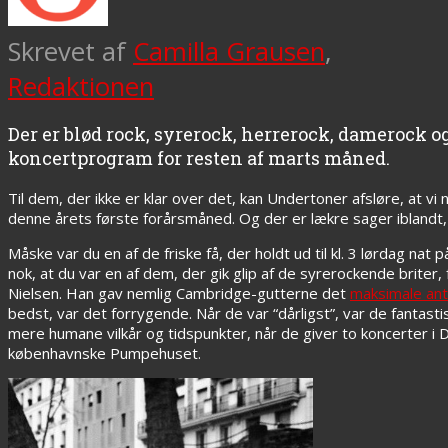
Skrevet af
Camilla Grausen
,
Redaktionen
Der er blød rock, syrerock, herrerock, damerock o
koncertprogram for resten af marts måned.
Til dem, der ikke er klar over det, kan Undertoner afsløre, at vi 
denne årets første forårsmåned. Og der er lækre sager iblandt, 
Måske var du en af de friske få, der holdt ud til kl. 3 lørdag nat 
nok, at du var en af dem, der gik glip af de syrerockende briter, 
Nielsen. Han gav nemlig Cambridge-gutterne det
maksimale ant
bedst, var det forrygende. Når de var “dårligst”, var de fantast
mere humane vilkår og tidspunkter, når de giver to koncerter i 
københavnske Pumpehuset.