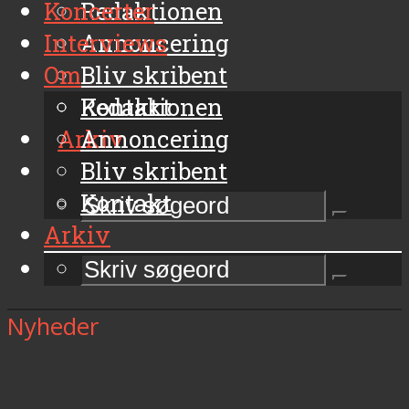
Koncerter
Redaktionen
Interviews
Annoncering
Om
Bliv skribent
Kontakt
Redaktionen
Arkiv
Annoncering
Bliv skribent
Kontakt
Arkiv
Nyheder