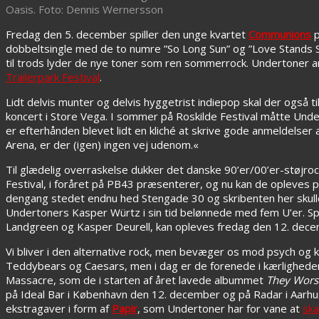
Oasis. Foto: Dennis Wernersson
Fredag den 5. december spiller den unge kvartet
Communions
p
dobbeltsingle med de to numre ”So Long Sun” og ”Love Stands S
til trods lyder de nye toner som ren sommerrock. Undertoner
Trailerpark Festival
.
Lidt delvis munter og delvis hyggetrist indiepop skal der også t
koncert i Store Vega. I sommer på Roskilde Festival måtte Und
er efterhånden blevet lidt en kliché at skrive gode anmeldelse
Arena, er der (igen) ingen vej udenom.«
Til glædelig overraskelse dukker det danske 90’er/00’er-støjr
Festival, i foråret på PB43 præsenterer, og nu kan de opleves
dengang stedet endnu hed Stengade 30 og skribenten her skulle
Undertoners Kasper Würtz i sin tid belønnede med fem U’er. Spe
Landgreen og Kasper Deurell, kan opleves fredag den 12. dece
Vi bliver i den alternative rock, men bevæger os mod psych og
Teddybears og Caesars, men i dag er de forenede i kærligheden 
Massacre, som de i starten af året lavede albummet
They Wors
på Ideal Bar i København den 12. december og på Radar i Aarhu
ekstragaver i form af
Papir
, som Undertoner har for vane at
sk