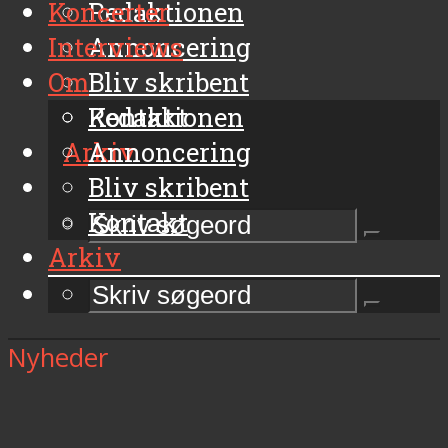
Koncerter
Redaktionen
Interviews
Annoncering
Om
Bliv skribent
Kontakt
Redaktionen
Arkiv
Annoncering
Bliv skribent
Kontakt
Arkiv
Nyheder