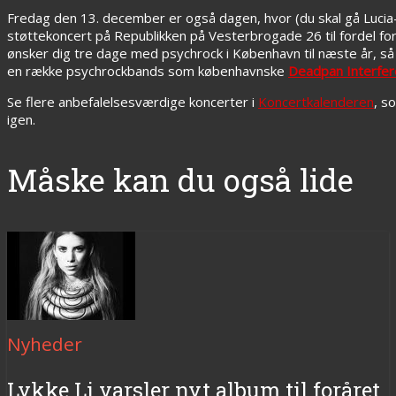
Fredag den 13. december er også dagen, hvor (du skal gå Lucia
støttekoncert på Republikken på Vesterbrogade 26 til fordel fo
ønsker dig tre dage med psychrock i København til næste år, så 
en række psychrockbands som københavnske
Deadpan Interfe
Se flere anbefalelsesværdige koncerter i
Koncertkalenderen
, s
igen.
Måske kan du også lide
Nyheder
Lykke Li varsler nyt album til foråret