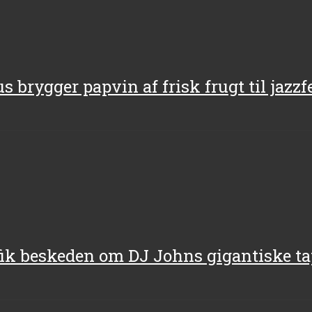
us brygger papvin af frisk frugt til jazzf
fik beskeden om DJ Johns gigantiske t