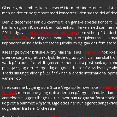
Glædelig december, kære læsere! Hermed Undertoners sidste kon
men da det er begrænset med koncerter i den sidste del af dec
Den 2. december kan du komme til en ganske speciel koncert i C
han lørdag den 9. december i København i kirken med samme nav
2011 udgav sit
selvbetitlede debutalbum
, som vi her på Undert
Christmas Time
naturligvis nævnes. Populære julenumre kan man 
imponeret af indiefolk-artistens julealbum og gav det fem store 
Julesange byder britiske Archy Marshall alias
King Krule
nok ikke 
stærke sange og et unikt lydbillede og udtryk, hvis man skal tr
værk på trods af et vildt genremix med alt fra postpunk og hiphop
punk-jazz, og det er egentlig en god indikator for Archys nye al
Trods sin unge alder på 23 år fik han allerede international
varmer op.
I selvsamme bygning som Store Vega spiller svenske
Mariam th
Festival
, men denne gang optræder hun på egen hånd. Mariam t
anmeldelse ligger tilbage i 2013, hvor hun udgav sit første sol
udgivet albummet
Rhythm.
Ligeledes har hun ageret sangskriv
udgivelser fra Fire! Orchestra.