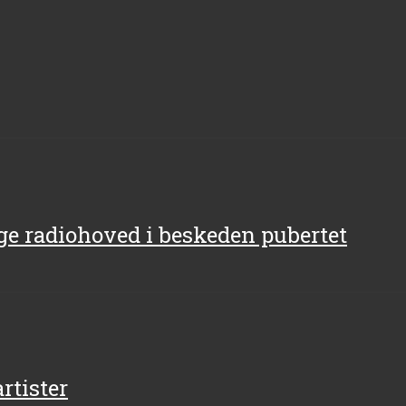
ige radiohoved i beskeden pubertet
rtister