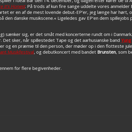
spiller i Ideal Bar den 14. december, og dagen efter kører de til 
e It’s Honest
. På trods af kun fire sange uddelte vores anmelder
artet er en af de mest lovende debut-EP’er, jeg længe har hørt, 
 på den danske musikscene.« Ligeledes gav EP’en dem spillejobs p
lig) sænker sig, er det småt med koncerterne rundt om i Danmark. 
. Det sker, når spillestedet Tape og det aarhusianske band
Yung
ager og en præmie til den person, der møder op i den flotteste jul
kant Musikfestival
, og debutkoncert med bandet
Brunsten
, som b
ennem for flere begivenheder.