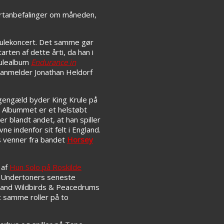
ertanbefalinger om måneden,
 julekoncert. Det samme gør
ten af dette årti, da han i
julealbum
Endurance in
s anmelder Jonathan Heldorf
l gengæld byder King Krule på
 Albummet er et helstøbt
r blandt andet, at han spiller
e indenfor sit felt i England.
es venner fra bandet
Horsey
 af
Hun Solo på Roskilde
Undertoners seneste
band Wildbirds & Peacedrums
t samme roller på to