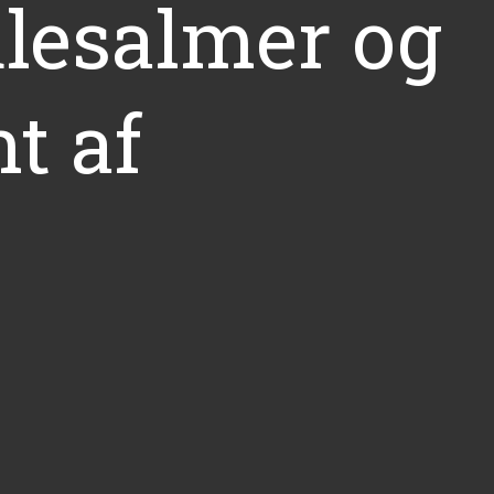
ulesalmer og
t af