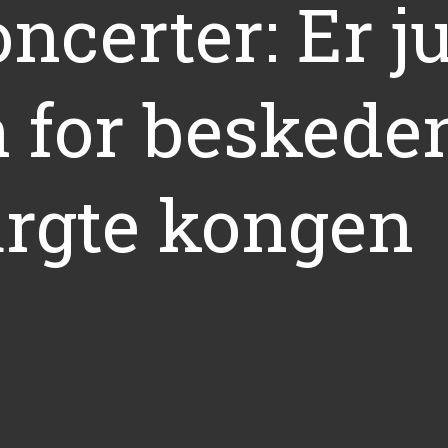
certer: Er j
 for beskeden
rgte kongen