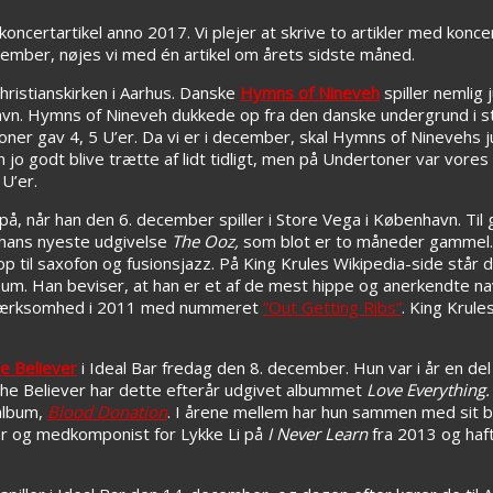
certartikel anno 2017. Vi plejer at skrive to artikler med konc
ember, nøjes vi med én artikel om årets sidste måned.
hristianskirken i Aarhus. Danske
Hymns of Nineveh
spiller nemlig
n. Hymns of Nineveh dukkede op fra den danske undergrund i star
oner gav 4, 5 U’er. Da vi er i december, skal Hymns of Ninevehs 
jo godt blive trætte af lidt tidligt, men på Undertoner var vore
U’er.
på, når han den 6. december spiller i Store Vega i København. Ti
o hans nyeste udgivelse
The Ooz,
som blot er to måneder gammel.
 til saxofon og fusionsjazz. På King Krules Wikipedia-side står de
bum. Han beviser, at han er et af de mest hippe og anerkendte navn
 opmærksomhed i 2011 med nummeret
”Out Getting Ribs”
. King Krul
e Believer
i Ideal Bar fredag den 8. december. Hun var i år en del
he Believer har dette efterår udgivet albummet
Love Everything.
oalbum,
Blood Donation
. I årene mellem har hun sammen med sit 
er og medkomponist for Lykke Li på
I Never Learn
fra 2013 og haf