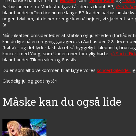
Tre danske bands i form af
Modest
samt
Visitor Kane
og
Tears
Aarhusianerne fra Modest udgav i år deres debut-EP,
Pretty Sur
blandt andet: »Den fire numre lange EP fra den aarhusianske kv
nogen tvivl om, at de her drenge kan nå højder, vi sjældent ser
år.
Når juleaften omsider løber af stablen og julefreden (forhåbent
kan du lige nå en omgang garagerock i Aarhus den 22. december
(høhø) – og det lyder faktisk ret så hyggeligt. Julepunch, brunk
koncert med Yung, som Undertoner for nylig hørte
på Sorte Fir
blandt andet Tilebreaker og Fossils.
Du er som altid velkommen til at kigge vores
koncertkalender
ig
Glædelig jul og godt nytår!
Måske kan du også lide