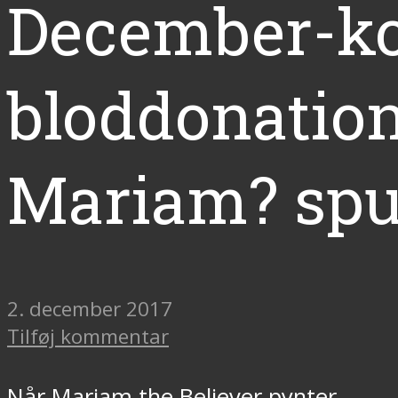
December-kon
bloddonation
Mariam? spu
2. december 2017
Tilføj kommentar
Når Mariam the Believer pynter