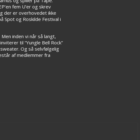
Aarhus og spiller på Tape.
 EP’en fem U’er og skrev
og der er overhovedet ikke
å Spot og Roskilde Festival i
Men inden vi når så langt,
inviterer til “Yungle Bell Rock”
esweater. Og så selvfølgelig
estår af medlemmer fra