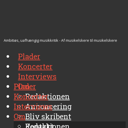
Ambitiøs, uafhængig musikkritik - Af musikelskere til musikelskere
Plader
Koncerter
Interviews
Plader
Om
Koncerter
Redaktionen
Interviews
Annoncering
Om
Bliv skribent
Kontakt
Redaktionen