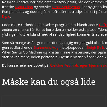
Roskilde Festival har altid haft en stærk profil, når det kommer
franske
Manu Chao
og syriske
Omar Souleyman
. For nyligt spi
Pumpehuset, og duoen går nu efter årets tredje koncert på dan
Diplo
.
I den mere rockede ende tæller programmet blandt andre
Deft
endnu en chance i år for at høre den anmelderroste plade “Mon
yndlingen Future Island med al sandsynlighed kommer til at le
Som så mange år før gemmer der sig rigtig meget guld blandt n
genreudfordrende
Skammens Vogn
, støjpopduoen
Sleigh Bells
When Saints Go Machine og Kristian Finne Kristensen, der også 
stak navne mere, inden portene til Dyrskuepladsen åbner den 29.
Du kan se hele line-uppet på
Roskilde Festivals egen hjemmesi
Måske kan du også lide