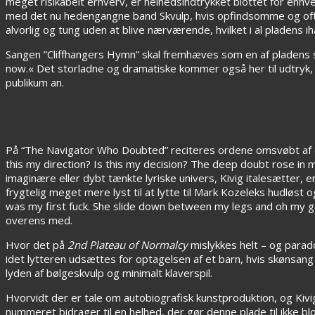
meget risikabelt erhverv, er helhedsindtrykket blottet for enhv
med det nu hedengangne band Skvulp, hvis opfindsomme og ofte
alvorlig og tung uden at blive nærværende, hvilket i al pladens 
Sangen ”Cliffhangers Hymn” skal fremhæves som en af pladens s
now.« Det storladne og dramatiske kommer også her til udtryk, me
publikum an.
På “The Navigator Who Doubted” reciteres ordene omsvøbt af en dys
this my direction? Is this my decision? The deep doubt rose in 
imaginære eller dybt tænkte lyriske univers, Kivig italesætter, er
frygtelig meget mere lyst til at lytte til Mark Kozeleks hudløst o
was my first fuck. She slide down between my legs and oh my go
overens med.
Hvor det på
2nd Plateau of Normalcy
mislykkes helt – og parad
idet lytteren udsættes for optagelsen af et barn, hvis skønsan
lyden af bølgeskvulp og minimalt klaverspil.
Hvorvidt der er tale om autobiografisk kunstproduktion, og Kivig d
nummeret bidrager til en helhed, der gør denne plade til ikke b