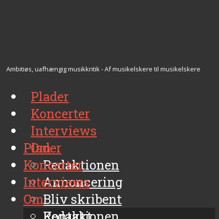
Ambitiøs, uafhængig musikkritik - Af musikelskere til musikelskere
Plader
Koncerter
Interviews
Plader
Om
Koncerter
Redaktionen
Interviews
Annoncering
Om
Bliv skribent
Kontakt
Redaktionen