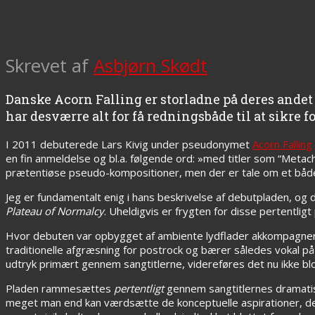
Skrevet af
Asbjørn Skødt
Danske Acorn Falling er storladne på deres and
har desværre alt for få redningsbåde til at sikre f
I 2011 debuterede Lars Kivig under pseudonymet
Acorn Falling
en fin anmeldelse og bl.a. følgende ord: »med titler som “Metac
prætentiøse pseudo-kompositioner, men der er tale om et både
Jeg er fundamentalt enig i hans beskrivelse af debutpladen, og
Plateau of Normalcy
. Uheldigvis er frygten for disse pertentli
Hvor debuten var opbygget af ambiente lydflader akkompagneret 
traditionelle afgræsning for postrock og bærer således vokal p
udtryk primært gennem sangtitlerne, videreføres det nu ikke blo
Pladen rammesættes
pertentligt
gennem sangtitlernes dramatis
meget man end kan værdsætte de konceptuelle aspirationer, der i d