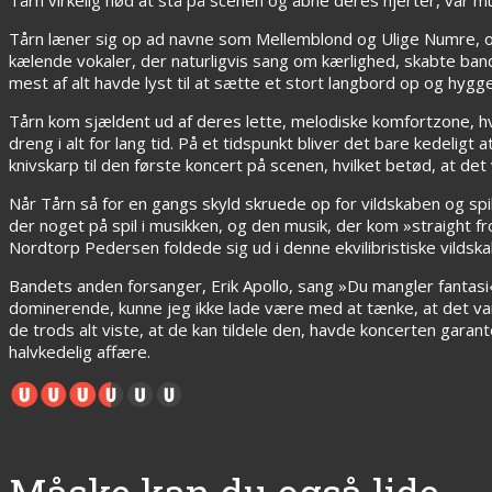
Tårn læner sig op ad navne som Mellemblond og Ulige Numre, o
kælende vokaler, der naturligvis sang om kærlighed, skabte ban
mest af alt havde lyst til at sætte et stort langbord op og hy
Tårn kom sjældent ud af deres lette, melodiske komfortzone, h
dreng i alt for lang tid. På et tidspunkt bliver det bare kedeligt
knivskarp til den første koncert på scenen, hvilket betød, at de
Når Tårn så for en gangs skyld skruede op for vildskaben og spil
der noget på spil i musikken, og den musik, der kom »straight f
Nordtorp Pedersen foldede sig ud i denne ekvilibristiske vilds
Bandets anden forsanger, Erik Apollo, sang »Du mangler fantasi
dominerende, kunne jeg ikke lade være med at tænke, at det var
de trods alt viste, at de kan tildele den, havde koncerten gar
halvkedelig affære.