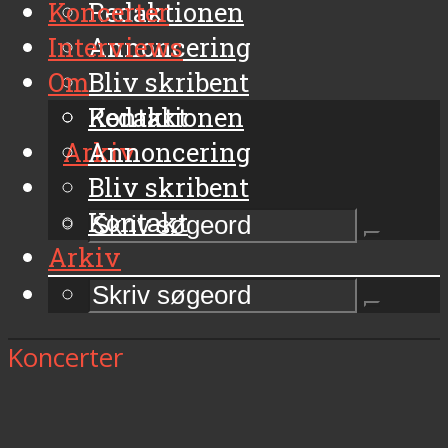
Koncerter
Redaktionen
Interviews
Annoncering
Om
Bliv skribent
Kontakt
Redaktionen
Arkiv
Annoncering
Bliv skribent
Kontakt
Arkiv
Koncerter