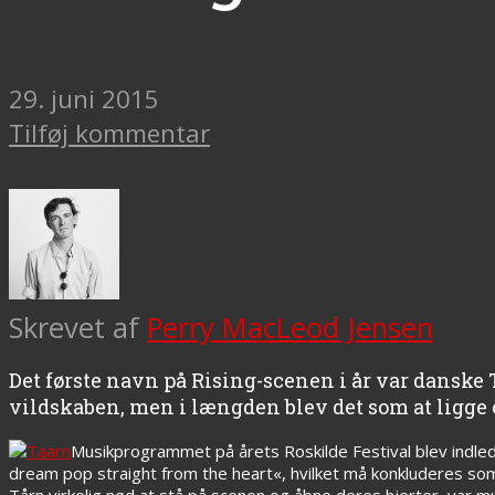
29. juni 2015
Tilføj kommentar
Skrevet af
Perry MacLeod Jensen
Det første navn på Rising-scenen i år var danske
vildskaben, men i længden blev det som at ligge o
Musikprogrammet på årets Roskilde Festival blev indl
dream pop straight from the heart«, hvilket må konkluderes som
Tårn virkelig nød at stå på scenen og åbne deres hjerter, var mu