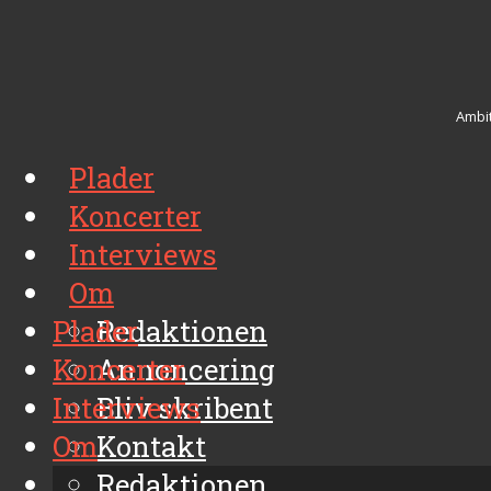
Ambit
Plader
Koncerter
Interviews
Om
Plader
Redaktionen
Koncerter
Annoncering
Interviews
Bliv skribent
Om
Kontakt
Arkiv
Redaktionen