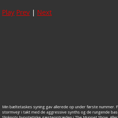
Play
Prev
|
Next
Min bæltetaskes syning gav allerede op under første nummer. F
stormvejr i takt med de aggressive synths og de rungende bas-
Slipknots hypotetiske gæsteoptræden i The Muppet Show. Allerede