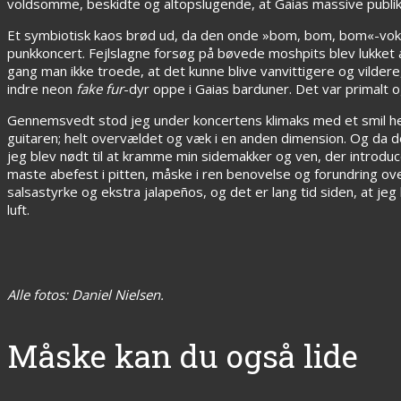
voldsomme, beskidte og altopslugende, at Gaias massive publikum
Et symbiotisk kaos brød ud, da den onde »bom, bom, bom«-vokal p
punkkoncert. Fejlslagne forsøg på bøvede moshpits blev lukket
gang man ikke troede, at det kunne blive vanvittigere og vilder
indre neon
fake fur
-dyr oppe i Gaias barduner. Det var primalt og 
Gennemsvedt stod jeg under koncertens klimaks med et smil h
guitaren; helt overvældet og væk i en anden dimension. Og da d
jeg blev nødt til at kramme min sidemakker og ven, der introdu
maste abefest i pitten, måske i ren benovelse og forundring over,
salsastyrke og ekstra jalapeños, og det er lang tid siden, at jeg
luft.
Alle fotos: Daniel Nielsen.
Måske kan du også lide