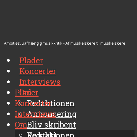
Ambitiøs, uafhængig musikkritik - Af musikelskere til musikelskere
Plader
Koncerter
Interviews
Plader
Om
Koncerter
Redaktionen
Interviews
Annoncering
Om
Bliv skribent
Kontakt
Redaktionen