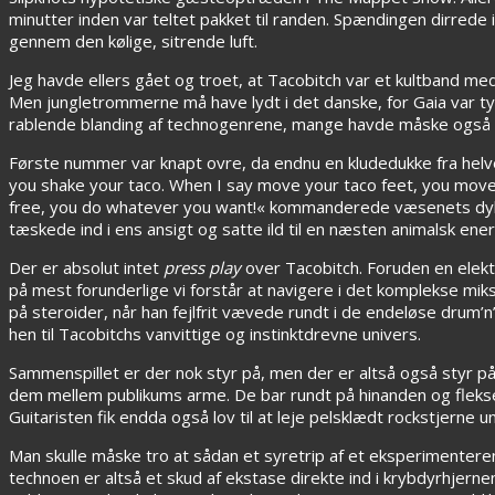
minutter inden var teltet pakket til randen. Spændingen dirrede
gennem den kølige, sitrende luft.
Jeg havde ellers gået og troet, at Tacobitch var et kultband me
Men jungletrommerne må have lydt i det danske, for Gaia var tyde
rablende blanding af technogenrene, mange havde måske også b
Første nummer var knapt ovre, da endnu en kludedukke fra helv
you shake your taco. When I say move your taco feet, you move 
free, you do whatever you want!« kommanderede væsenets dyb
tæskede ind i ens ansigt og satte ild til en næsten animalsk ener
Der er absolut intet
press play
over Tacobitch. Foruden en elek
på mest forunderlige vi forstår at navigere i det komplekse mik
på steroider, når han fejlfrit vævede rundt i de endeløse drum’n
hen til Tacobitchs vanvittige og instinktdrevne univers.
Sammenspillet er der nok styr på, men der er altså også styr 
dem mellem publikums arme. De bar rundt på hinanden og flek
Guitaristen fik endda også lov til at leje pelsklædt rockstjerne
Man skulle måske tro at sådan et syretrip af et eksperimentere
technoen er altså et skud af ekstase direkte ind i krybdyrhjern