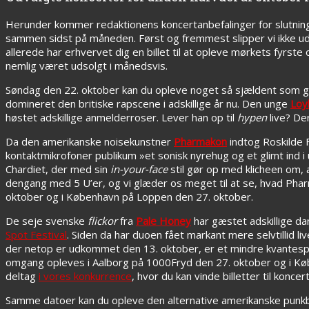
Herunder kommer redaktionens koncertanbefalinger for slutning
sammen sidst på måneden. Først og fremmest slipper vi ikke ud
allerede har erhvervet dig en billet til at opleve mørkets fyrs
nemlig været udsolgt i månedsvis.
Søndag den 22. oktober kan du opleve noget så sjældent som gedi
domineret den britiske rapscene i adskillige år nu. Den unge
Loy
høstet adskillige anmelderroser. Lever han op til
hypen
live? De
Da den amerikanske noisekunstner
Pharmakon
indtog Roskilde 
kontaktmikrofoner publikum »et sonisk nyrehug og et glimt ind 
Chardiet, der med sin
in-your-face
stil gør op med klicheen om,
dengang med 5 U’er, og vi glæder os meget til at se, hvad Phar
oktober og i København på Loppen den 27. oktober.
De seje svenske
flickor
fra
Pale Honey
har gæstet adskillige d
Spot Festival
. Siden da har duoen fået markant mere selvtillid 
der netop er udkommet den 13. oktober, er et mindre kvantespr
omgang opleves i Aalborg på 1000Fryd den 27. oktober og i Købe
deltag
i vores konkurrence
, hvor du kan vinde billetter til konce
Samme datoer kan du opleve den alternative amerikanske pun