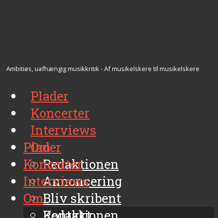
Ambitiøs, uafhængig musikkritik - Af musikelskere til musikelskere
Plader
Koncerter
Interviews
Plader
Om
Koncerter
Redaktionen
Interviews
Annoncering
Om
Bliv skribent
Kontakt
Redaktionen