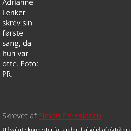
Adrianne
Lenker
skrev sin
første
sang, da
hun var
otte. Foto:
PR.
Skrevet af
Simon Freiesleben
Udvalgte koncerter for anden halvdel af oktober