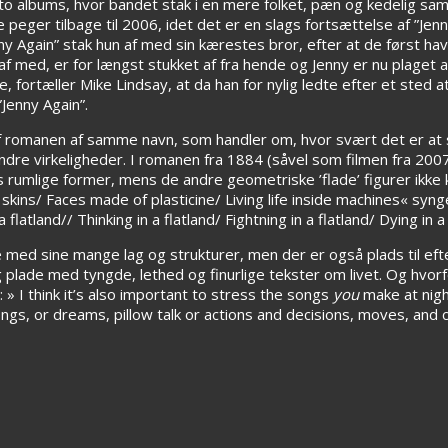
to albums, hvor bandet stak i en mere folket, pæn og kedelig s
peger tilbage til 2006, idet det er en slags fortsættelse af ”Jenn
 Again” stak hun af med sin kærestes bror, efter at de først have
af med, er for længst stukket af fra hende og Jenny er nu plaget 
 fortæller Mike Lindsay, at da han for nylig ledte efter et sted a
”Jenny Again”.
 af romanen af samme navn, som handler om, hvor svært det er at s
dre virkeligheder. I romanen fra 1884 (såvel som filmen fra 200
es rumlige former, mens de andre geometriske ’flade’ figurer ikke 
kins/ Faces made of plasticine/ Living life inside machines« syn
 flatland// Thinking in a flatland/ Fightning in a flatland/ Dying in a
 med sine mange lag og strukturer, men der er også plads til eft
 plade med tyngde, lethed og finurlige tekster om livet. Og hvorf
 I think it’s also important to stress the songs
you
make at nigh
ngs, or dreams, pillow talk or actions and decisions, moves, and