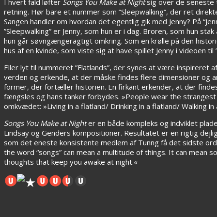
I hvert fald løfter
Songs You Make at Night
sig over de seneste 
retning. Hør bare et nummer som ”Sleepwalking”, der ret direkte 
Sangen handler om hvordan det egentlig gik med Jenny? På “Jenny
”Sleepwalking” er Jenny, som hun er i dag. Broren, som hun stak 
hun går søvngængeragtigt omkring. Som en krølle på den historie,
hus af en kvinde, som viste sig at have spillet Jenny i videoen til 
Eller lyt til nummeret ”Flatlands”, der synes at være inspireret
verden og erkende, at der måske findes flere dimensioner og an
former, der fortæller historien. En firkant erkender, at der find
fængsles og hans tanker forbydes. »People wear the strangest s
omkvædet: »Living in a flatland/ Drinking in a flatland/ Walking in a
Songs You Make at Night
er en både kompleks og indviklet plade
Lindsay og Genders kompositioner. Resultatet er en rigtig dejlig
som det eneste konsistente medlem af Tunng få det sidste ord: »
the word “songs” can mean a multitude of things. It can mean so
thoughts that keep you awake at night.«