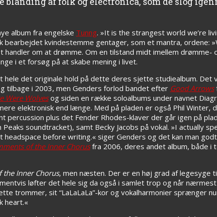
e blanding af folk og electronica, som de slog ige
 nye album fra engelske
Tunng
. »It is the strangest world we’re li
onisk bearbejdet kvindestemme gentager, som et mantra, ordene: 
t handler om at drømme. Om en tilstand midt imellem drømme- og
nge i et forsøg på at skabe mening i livet.
hele det originale hold på dette deres sjette studiealbum. Det vil
g tilbage i 2003, men Genders forlod bandet efter
Good Arrows
e Were Wolves
og siden en række soloalbums under navnet Diagra
ere elektronisk end længe. Med på pladen er også Phil Winter, d
ent percussion plus det Fender Rhodes-klaver der går igen på pla
aks soundtracket), samt Becky Jacobs på vokal. »I actually spen
o that headspace before writing.« siger Genders og det kan man god
ments of the Inner Chorus
fra 2006, deres andet album, både i t
 the Inner Chorus
, men næsten. Der er en høj grad af legesyge ti
entvis løfter det hele sig da også i samlet trop og når nærmes
ette trommer, sit “LaLaLaLa”-kor og vokalharmonier sprænger 
 heart.«