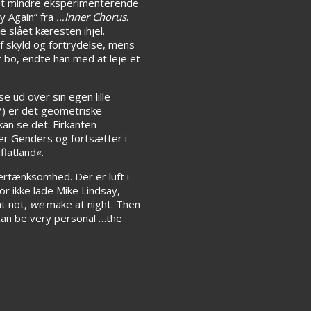
amt mindre eksperimenterende
y Again” fra
…Inner Chorus
.
 slået kæresten ihjel.
af skyld og fortrydelse, mens
t bo, endte han med at leje et
e ud over sin egen lille
7) er det geometriske
kan se det. Firkanten
ger Genders og fortsætter i
 flatland«.
ertænksomhed. Der er luft i
or ikke lade Mike Lindsay,
t not,
we
make at night. Then
 can be very personal …the