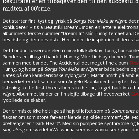
Resultatet er en tilbagevenden til den succesfuld
midten af 00’erne.
Det starter fint, tyst og lyrisk på
Songs You Make at Night
, det
konkluderer: »It’s a Beautiful Dream« inden en lettere elektr
albummets første nummer “Dream In” slår Tunng temaet an. De
bevidste og det ubevidste. Her finder de inspiration til deres sa
Det London-baserede electronica/folk kollektiv Tunng har samlet 
Genders er tilbage i bandet. Han og Mike Lindsay dannede Tunn
sammen med bandet The Accidental det meget fine album
Ther
Tunng, og lyden på
Songs You Make at Night
er både bedre og m
Bates på den karakteristiske nylonguitar, Martin Smith på ambi
bemærket er det samme som Angelo Badalamenti brugte i Twin Pe
listening to the first three albums in the car, to get back int
Night.
Albummet binder en fin sløjfe tilbage til hovedværket
Com
lydbillede de skaber.
Der er måske ikke helt lige så højt til loftet som på
Comments of
flakser om som store farvestrålende og kåde sommerfugle. Mom
ørehængeren ”Dark Heart”. Med sin pumpende synthrytme og l
sing-along
omkvædet »We wanna see/ we wanna see/ your dark