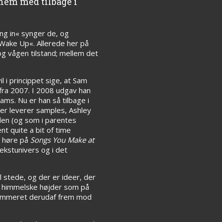
nnem med tilbage i
ving in« synger de, og
»Wake Up«. Allerede her på
 vågen tilstand; mellem det
 i princippet sige, at Sam
fra 2007. I 2008 udgav han
ms. Nu er han så tilbage i
er leverer samples, Ashley
den (og som i parentes
t quite a bit of time
t høre på
Songs You Make at
ekstunivers og i det
l stede, og der er ideer, der
t himmelske højder som på
nummeret derudaf frem mod