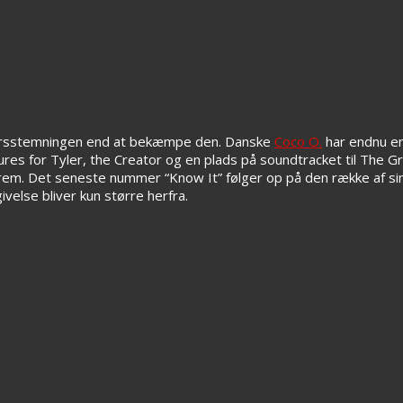
fterårsstemningen end at bekæmpe den. Danske
Coco O.
har endnu en
es for Tyler, the Creator og en plads på soundtracket til The G
frem. Det seneste nummer “Know It” følger op på den række af si
else bliver kun større herfra.