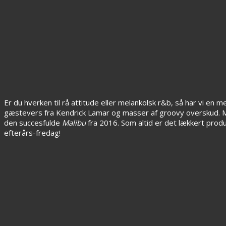
Er du hverken til rå attitude eller melankolsk r&b, så har vi en m
gæstevers fra Kendrick Lamar og masser af groovy overskud. Modsa
den succesfulde
Malibu
fra 2016. Som altid er det lækkert produc
efterårs-fredag!