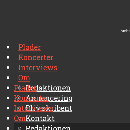
Ambit
Plader
Koncerter
Interviews
Om
Plader
Redaktionen
Koncerter
Annoncering
Interviews
Bliv skribent
Om
Kontakt
Arkiv
Redaktionen