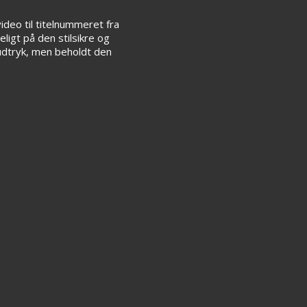
deo til titelnummeret fra
igt på den stilsikre og
udtryk, men beholdt den