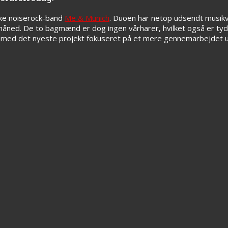
nske noiserock-band
Me & Munich
. Duoen har netop udsendt musikvi
ned. De to bagmænd er dog ingen vårharer, hvilket også er tydel
r de med det nyeste projekt fokuseret på et mere gennemarbejdet 