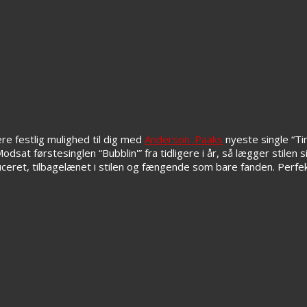
ere festlig mulighed til dig med
Anderson .Paaks
nyeste single “Ti
t førstesinglen “Bubblin'” fra tidligere i år, så lægger stilen s
eret, tilbagelænet i stilen og fængende som bare fanden. Perfekt ti