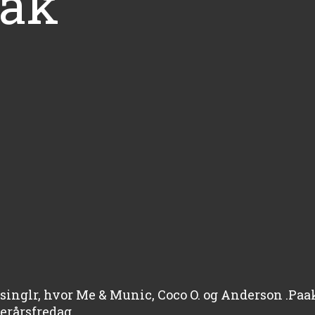
aak
gssinglr, hvor Me & Munic, Coco O. og Anderson .Paa
erårsfredag.