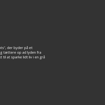
nts”, der byder på et
ig tættere op ad lyden fra
l at sparke lidt liv i en grå