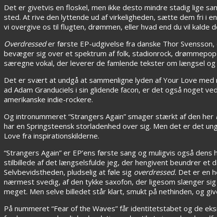
Det er givetvis en floskel, men ikke desto mindre stadig lige s
sted. At rive den lyttende ud af virkeligheden, sætte dem fri i en
vi overgive os til flugten, drømmen, eller hvad end du vil kalde
Overdressed
er første EP-udgivelse fra danske Thor Svensson, 
bevæger sig over et spektrum af folk, stadionrock, drømmepop 
særegne vokal, der leverer de famlende tekster om længsel og 
Det er svært at undgå at sammenligne lyden af Your Love med 
ad Adam Granduciels i sin glidende facon, er det også noget ved
amerikanske indie-rockere.
Og intronummeret “Strangers Again” smager stærkt af den her
har en Springsteensk
storladenhed over sig. Men det er det un
Love fra inspirationskilderne.
“Strangers Again” er EP’ens første sang og muligvis også dens 
stilbillede af det længselsfulde jeg, der hengivent beundrer 
Selvbevidstheden, pludselig at føle sig
overdressed.
Det er en he
nærmest svedig, af den tykke saxofon, der ligesom slænger sig
meget. Men selve billedet står klart, smukt på nethinden, og gi
På nummeret “Fear of the Waves” får identitetstabet og de eksist