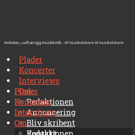
Ambitiøs, uafhængig musikkritik - Af musikelskere til musikelskere
Plader
Koncerter
Interviews
Plader
Om
Koncerter
Redaktionen
Interviews
Annoncering
Om
Bliv skribent
Kontakt
Redaktionen