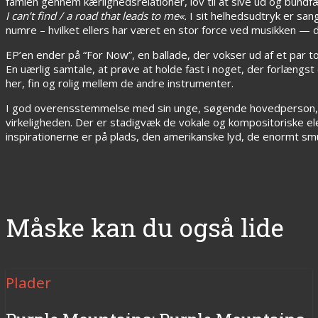
famlen gennem kærlighedsrelationer, lov til at sive ud og bundfæ
I can’t find / a road that leads to me
«
.
I sit helhedsudtryk er san
numre – hvilket ellers har været en stor force ved musikken — d
EP’en ender på “For Now”, en ballade, der vokser ud af et par t
En uærlig samtale, at prøve at holde fast i noget, der forlængst 
her, fin og rolig mellem de andre instrumenter.
I god overensstemmelse med sin unge, søgende hovedperson,
virkeligheden. Der er stadigvæk de vokale og kompositoriske elem
inspirationerne er på plads, den amerikanske lyd, de enormt smuk
Måske kan du også lide
Plader