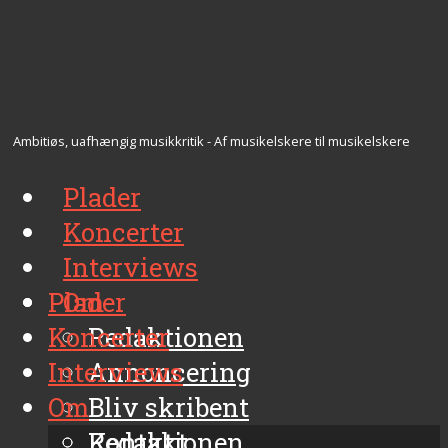
Ambitiøs, uafhængig musikkritik - Af musikelskere til musikelskere
Plader
Koncerter
Interviews
Plader
Om
Koncerter
Redaktionen
Interviews
Annoncering
Om
Bliv skribent
Kontakt
Redaktionen