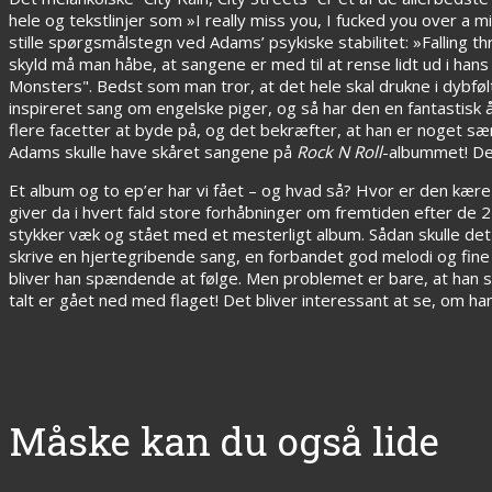
hele og tekstlinjer som »I really miss you, I fucked you over a m
stille spørgsmålstegn ved Adams’ psykiske stabilitet: »Falling t
skyld må man håbe, at sangene er med til at rense lidt ud i hans
Monsters". Bedst som man tror, at det hele skal drukne i dybføl
inspireret sang om engelske piger, og så har den en fantastisk å
flere facetter at byde på, og det bekræfter, at han er noget s
Adams skulle have skåret sangene på
Rock N Roll
-albummet! Det
Et album og to ep’er har vi fået – og hvad så? Hvor er den kære
giver da i hvert fald store forhåbninger om fremtiden efter de 
stykker væk og stået med et mesterligt album. Sådan skulle de
skrive en hjertegribende sang, en forbandet god melodi og fine ro
bliver han spændende at følge. Men problemet er bare, at han s
talt er gået ned med flaget! Det bliver interessant at se, om han
Måske kan du også lide