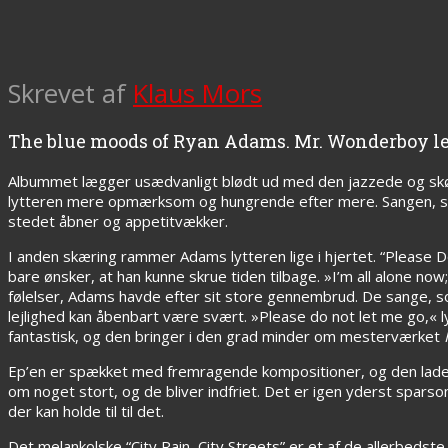
Skrevet af
Klaus Mors
The blue moods of Ryan Adams. Mr. Wonderboy le
Albummet lægger usædvanligt blødt ud med den jazzede og skønn
lytteren mere opmærksom og hungrende efter mere. Sangen, som
stedet åbner og appetitvækker.
I anden skæring rammer Adams lytteren lige i hjertet. “Please
bare ønsker, at han kunne skrue tiden tilbage. »I’m all alone now
følelser, Adams havde efter sit store gennembrud. De sange, som 
lejlighed kan åbenbart være svært. »Please do not let me go,«
fantastisk, og den bringer i den grad minder om mesterværket
Ep’en er spækket med fremragende kompositioner, og den lader 
om noget stort, og de bliver indfriet. Det er igen yderst sparso
der kan holde til til det.
Det melankolske “City Rain, City Streets” er et af de allerbeds