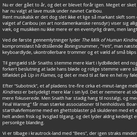
Nu er der gået to år, og det er blevet forår igen. Meget er sket
har nu valgt at lave musik under navnet Caribou.
Rent musikalsk er det dog slet ikke et lige så markant skift s
valget af Caribou (en art nordamerikanske rensdyr) viser sig all
væk, og musikken nu ikke mere er en eventyrlig drøm, men langt
Ved de første gennemlytninger lyder
The Milk of Human Kindn
kompromisløst hårdtslående åbningsnummer, “Yeti”, man næsten ikk
keyboardlyde, ukontrollerbare trommer og et væld af små blips 
Til gengæld står Snaiths stemme mere klart i lydbilledet end n
forkert beslutning at lade hans bløde og rolige stemme være så
tilfældet på
Up in Flames
, og det er med til at føre en hel ny f
Efter “Subotnick”, et af pladens tre-fire cirka et-minut-lange mel
Kindness
er betydeligt mere klar i sin lyd. Det er nemmere at id
mere fokuserede. Men Snaith har stadig hang til nostalgi, og me
Final Warning” får man stærke associationer til henholdsvis Boa
starthalvfemserne med en ghettoblaster på skulderen med et en
helt anden frisk og livsglad tilgang, og det lyder aldrig kedelig
personlige blanding.
Vi er tilbage i krautrock-land med “Bees”, der igen straks mind