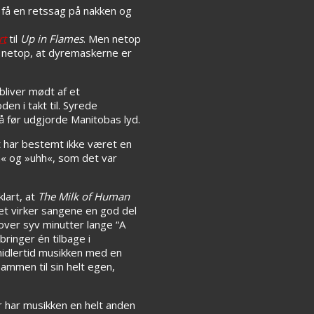
t få en retssag på nakken og
rt
til
Up in Flames
. Men netop
er netop, at dyremaskerne er
bliver mødt af et
en i takt til. Syrede
å før udgjorde Manitobas lyd.
t har bestemt ikke været en
h« og »uhh«, som det var
klart, at
The Milk of Human
get virker sangene en god del
over syv minutter lange “A
ringer én tilbage i
midlertid musikken med en
sammen til sin helt egen,
er har musikken en helt anden