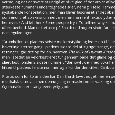
varme, og det er svært at undgå at blive glad af det virvar af l
stærkeste nummer i undertegnedes ører, nemlig “Hello Hammerhe
nyskabende konstellation, men man bliver fascineret af det åbenly
som endnu et solskinsnummer, men når man rent faktisk lytter eft
her eyes / And left her / Some people try / To tell me why / I 
uforståenhed. Man er tættere på Snaith end nogen sinde før – k
dansegulvet igen.
“Drumheller” er pladens sidste mellemstykke og leder op til “L
klaverlinje sætter gang i pladens sidste del af ’rigtige’ sange, 
retninger, går det op for én, hvordan
The Milk of Human Kindne
men i stedet en velorkestreret tur gennem både det glade og d
slået fast i pladens sidste nummer, “Barnowl”, der med vokalha
hilsen til pladens første nummer og afrunder den cirkel, Caribou 
Præcis som for to år siden har Dan Snaith lavet noget nær en per
musikalsk karneval, men denne gang er maskerne er væk, og det e
Og musikken er stadig eventyrlig god.