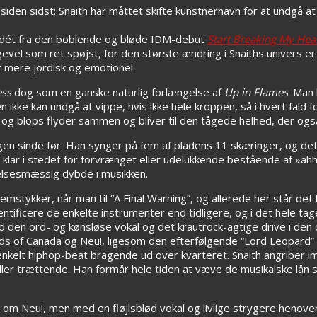
 siden sidst: Snaith har måttet skifte kunstnernavn for at undgå a
om dét fra den boblende og bløde IDM-debut
Start Breaking My Hea
igevel som ret spøjst, for den største ændring i Snaiths univers 
 mere jordisk og emotionel.
ess
dog som en ganske naturlig forlængelse af
Up in Flames
. Man 
e kan undgå at vippe, hvis ikke hele kroppen, så i hvert fald fod
og blops flyder sammen og bliver til den tågede helhed, der ogs
ogen sinde før. Han synger på fem af pladens 11 skæringer, og de
 klar i stedet for forvrænget eller udelukkende bestående af »ah
ølelsesmæssig dybde i musikken.
lemstykker, når man til “A Final Warning”, og allerede her står det 
entificere de enkelte instrumenter end tidligere, og i det hele ta
d den ord- og kønsløse vokal og det krautrock-agtige drive i den 
rds of Canada og Neu!, ligesom den efterfølgende “Lord Leopard” b
kelt hiphop-beat bragende ud over kvarteret. Snaith angriber i
t eller trættende. Han formår hele tiden at væve de musikalske lån 
er om Neu!, men med en fløjlsblød vokal og livlige strygere henov