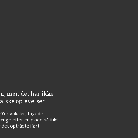
en, men det har ikke
alske oplevelser.
60’er vokaler, tågede
ænge efter en plade så fuld
ndet optrådte iført