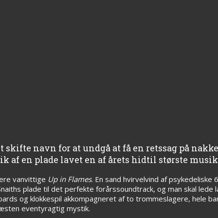
skifte navn for at undgå at få en retssag på nakk
af en plade lavet en af årets hidtil største musik
ere vanvittige
Up in Flames
. En sand hvirvelvind af psykedeliske 
iths plade til det perfekte forårssoundtrack, og man skal lede l
yboards og klokkespil akkompagneret af to trommeslagere, hele ba
næsten eventyragtig mystik.