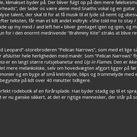
yde, klimakset byder på. Der bliver fulgt op på den mere følelses
ads”, der lader os være alene med Snaiths vokal og en guitar. 
se talent, der skal til for at få musik til at lyde så nemt og ube
er teksten, får man et lidt andet indtryk: »She told me to stay /
made up my mind / and left her« bliver gentaget igen og igen, og 
un for i den enormt medrivende “Brahminy Kite” straks at blive r
ord Leopard”-storebroderen “Pelican Narrows”, som med et lige så
der afslutter hele herligheden med manér. Som “Pelican Narrows” fly
ss
er en langt større rutsjebanetur end
Up in Flames
. Den er ikk
et mere melankolske, selv om hovedvægten afgjort ligger på før
rmonier og en byge af små knitrelyde, blips og trommelyde med e
begyndte på lidt over 40 minutter tidligere.
fekt rodebutik af en forårsplade. Han byder stadig op til et sprag
r nu ganske sikkert, at det er rigtige mennesker, der står på sce