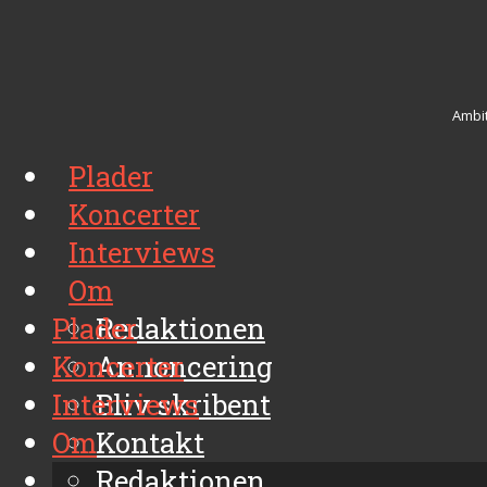
Ambit
Plader
Koncerter
Interviews
Om
Plader
Redaktionen
Koncerter
Annoncering
Interviews
Bliv skribent
Om
Kontakt
Arkiv
Redaktionen