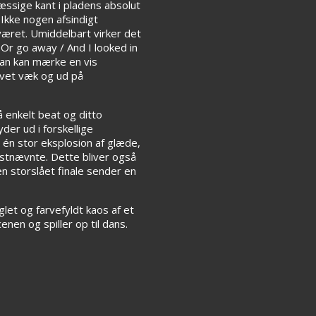
mæssige kant i pladens absolut
Ikke nogen afsindigt
sværet. Umiddelbart virker det
 Or go away / And I looked in
man kan mærke en vis
evet væk og ud på
 enkelt beat og ditto
der ud i forskellige
e én stor eksplosion af glæde,
stnævnte. Dette bliver også
n storslået finale sender en
let og farvefyldt kaos af et
nen og spiller op til dans.