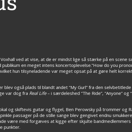
us
xhall ved at vise, at de er mindst lige så stærke på en scene 
ublikum en meget intens koncertoplevelse.”How do you pronounc
, hvilket hun tilsyneladende var meget opsat på at gøre helt korre
er blev også plads til blandt andet “My Gurl” fra den selvbetitle
ge var dog fra
Real Life
– i særdeleshed “The Ride”, “Anyone” og “
okal og skiftevis guitar og flygel, Ben Perowsky på trommer og R
pinkle passager på de stille sange blev gengivet endnu smukker
 lade være med forgæves at kigge efter skjulte bandmedlemmers
e punkter.