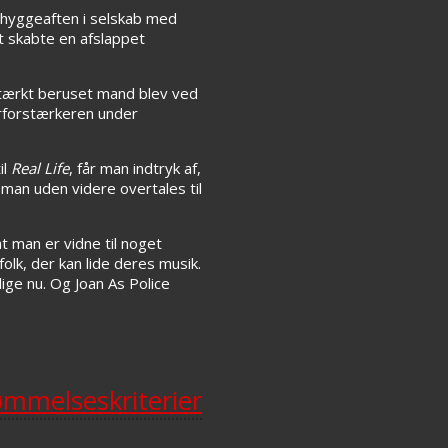
 hyggeaften i selskab med
t skabte en afslappet
 stærkt beruset mand blev ved
arforstærkeren under
il
Real Life
, får man indtryk af,
e man uden videre overtales til
t man er vidne til noget
olk, der kan lide deres musik.
ige nu. Og Joan As Police
mmelseskriterier