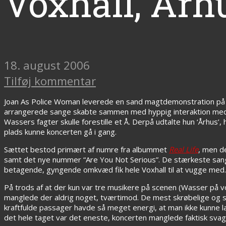
Voxhall, Årh
18. august 2006
Tilføj kommentar
Joan As Police Woman leverede en sand magtdemonstration på Vo
arrangerede sange skabte sammen med hyppig interaktion med p
Wassers fagter skulle forestille et Å. Derpå udtalte hun ‘Århus’
plads kunne koncerten gå i gang.
Sættet bestod primært af numre fra albummet
Real Life
, men d
samt det nye nummer “Are You Not Serious”. De stærkeste san
betagende, gyngende omkvæd fik hele Voxhall til at vugge med.
På trods af at der kun var tre musikere på scenen (Wasser på v
manglede der aldrig noget, tværtimod. De mest skrøbelige og s
kraftfulde passager havde så meget energi, at man ikke kunne
det hele taget var det eneste, koncerten manglede faktisk svag