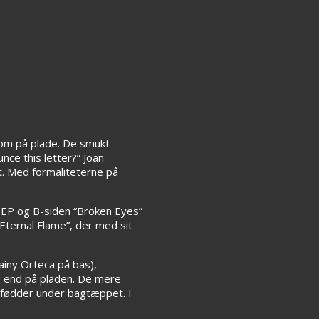
som på plade. De smukt
e this letter?” Joan
kt. Med formaliteterne på
de EP og B-siden “Broken Eyes”
Eternal Flame”, der med sit
ainy Orteca på bas),
e end på pladen. De mere
 fødder under bagtæppet. I