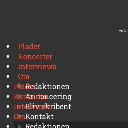
Ambit
Plader
Koncerter
Interviews
Om
Plader
Redaktionen
Koncerter
Annoncering
Interviews
Bliv skribent
Om
Kontakt
Arkiv
Redaktionen