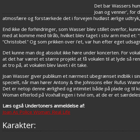
Det bar Wassers hum
Joan og venner’, for 
atmosfære og forstærkede det i forvejen hudløst ærlige udtryk
End ikke de forhindringer, som Wasser blev stillet overfor, ku
med at komme med tilråb, hvilket blev taget i stiv arm med et: 
“Christobel.” Og som prikken over i’et, var hun efter eget udsagn
Det kunne man dog absolut ikke høre under koncerten. For vokal
at det har været et større projekt at få vokalen til at lyde så r
at tro på, at vokalen blev lavet i ét take.
Joan Wasser giver publikum et nærmest ubegrænset indblik i sin
specielt, når man hører Antony & the Johnsons eller Rufus Wainwr
Det er netop denne ærlighed og intimitet både på plade og til 
Woman efterlod på Voxhall ingen i tvivl om, at de er et særdele
Læs også Undertoners anmeldelse af:
Joan As Police Woman: Real Life
Karakter: