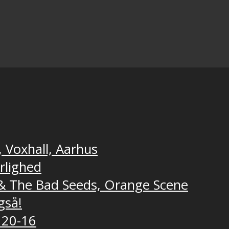
, Voxhall, Aarhus
ærlighed
e & The Bad Seeds, Orange Scene
gså!
 20-16