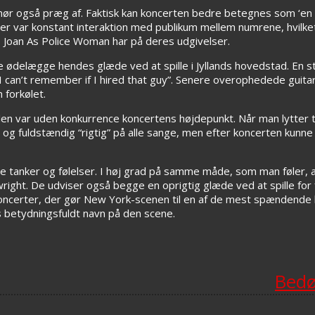
ør også præg af. Faktisk kan koncerten bedre betegnes som ‘en
der var konstant interaktion med publikum mellem numrene, hvilke
, Joan As Police Woman har på deres udgivelser.
nne ødelægge hendes glæde ved at spille i Jyllands hovedstad. En
“I can’t remember if I hired that guy”. Senere overophedede guit
 forkølet.
en var uden konkurrence koncertens højdepunkt. Når man lytter t
en og fuldstændig “rigtig” på alle sange, men efter koncerten kunn
e tanker og følelser. I høj grad på samme måde, som man føler, a
ight. De udviser også begge en oprigtig glæde ved at spille for f
koncerter, der gør New York-scenen til en af de mest spændende l
s betydningsfuldt navn på den scene.
Bedø