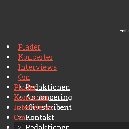
Ambit
Plader
Koncerter
Interviews
Om
Plader
Redaktionen
Koncerter
Annoncering
Interviews
Bliv skribent
Om
Kontakt
Arkiv
Redaktionen