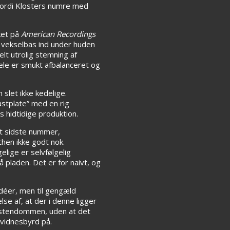
n fordi Klosters numre med
lket på
American Recordings
e vekselbas ind under huden
lt utrolig stemning af
ele er smukt afbalanceret og
slet ikke kedelige.
stplate” med en rig
s hidtidige produktion.
et sidste nummer,
then ikke godt nok.
lige er selvfølgelig
 pladen. Det er for naivt, og
idéer, men til gengæld
se af, at der i denne ligger
ristendommen, uden at det
 vidnesbyrd på.