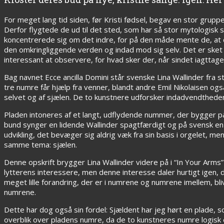
For meget lang tid siden, før Kristi fødsel, begav en stor gru
Derfor flygtede de ud til det sted, som har så stor mytologisk
koncentrerede sig om det indre, for på den måde mente de, at d
den omkringliggende verden og indad mod sig selv. Det er sket 
interessant at observere, for hvad sker der, når sindet iagttag
Bag navnet Ecce ancilla Domini står svenske Lina Wallinder fra
tre numre får hjælp fra venner, blandt andre Emil Nikolaisen o
selvet og af sjælen. De to kunstnere udforsker indadvendthede
Pladen intoneres af et langt, udflydende nummer, der bygger 
bund synger en lidende Wallinder spagtfærdigt og på svensk en e
udvikling, det bevæger sig aldrig væk fra sin basis i orgelet, m
samme tema: sjælen.
Denne opskrift brygger Lina Wallinder videre på i “In Your Arm
lytterens interessere, men denne interesse daler hurtigt igen, d
meget lille forandring, der er i numrene og numrene imellem, bliv
numrene.
Dette har dog også sin fordel: Sjældent har jeg hørt en plade, s
overblik over pladens numre, da de to kunstneres numre logisk ef