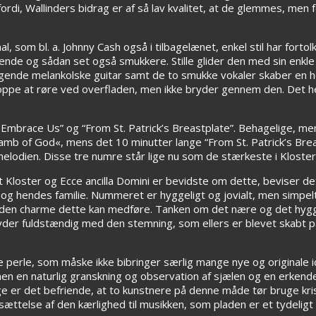
 fordi, Wallinders bidrag er af så lav kvalitet, at de glemmes, me
 som bl. a. Johnny Cash også i tilbagelænet, enkel stil har forto
eende og sådan set også smukkere. Stille glider den med sin enkl
ggende melankolske guitar samt de to smukke vokaler skaber en he
 oppe at røre ved overfladen, men ikke bryder gennem den. Det h
mbrace Us” og “From St. Patrick’s Breastplate”. Behagelige, men 
mb of God«, mens det 10 minutter lange “From St. Patrick’s Brea
melodien. Disse tre numre står lige nu som de stærkeste i Kloster
t Kloster og Ecce ancilla Domini er bevidste om dette, beviser d
r og hendes familie. Nummeret er hyggeligt og jovialt, men simpel
en den charme dette kan medføre. Tanken om det nære og det hygge
yder fuldstændig med den stemning, som ellers er blevet skabt på
lle perle, som måske ikke bibringer særlig mange nye og originale 
men en naturlig granskning og observation af sjælen og en erkendel
age er det befriende, at to kunstnere på denne måde tør bruge k
tsættelse af den kærlighed til musikken, som pladen er et tydeligt