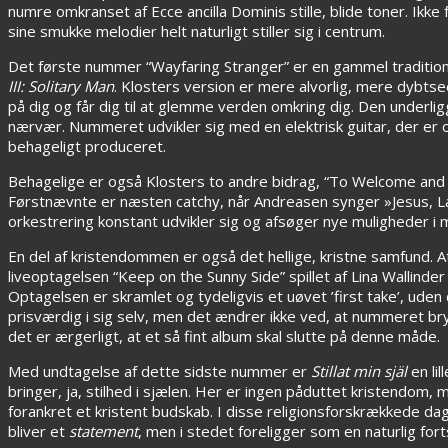
numre omkranset af Ecce ancilla Dominis stille, blide toner. Ikke
sine smukke melodier helt naturligt stiller sig i centrum.
Det første nummer “Wayfaring Stranger” er en gammel traditional,
III: Solitary Man
. Klosters version er mere alvorlig, mere dybts
på dig og får dig til at glemme verden omkring dig. Den underli
nærvær. Nummeret udvikler sig med en elektrisk guitar, der er
behageligt produceret.
Behagelige er også Klosters to andre bidrag, “To Welcome and E
Førstnævnte er næsten catchy, når Andreasen synger »Jesus, La
orkestrering konstant udvikler sig og afsøger nye muligheder i 
En del af kristendommen er også det hellige, kristne samfund. A
liveoptagelsen “Keep on the Sunny Side” spillet af Lina Wallinde
Optagelsen er skramlet og tydeligvis et uøvet ’first take’, ud
prisværdig i sig selv, men det ændrer ikke ved, at nummeret br
det er ærgerligt, at et så fint album skal slutte på denne måde.
Med undtagelse af dette sidste nummer er
Stillat min själ
en li
bringer, ja, stilhed i sjælen. Her er ingen påduttet kristendom, 
forankret et kristent budskab. I disse religionsforskrækkede d
bliver et
statement
, men i stedet foreligger som en naturlig for