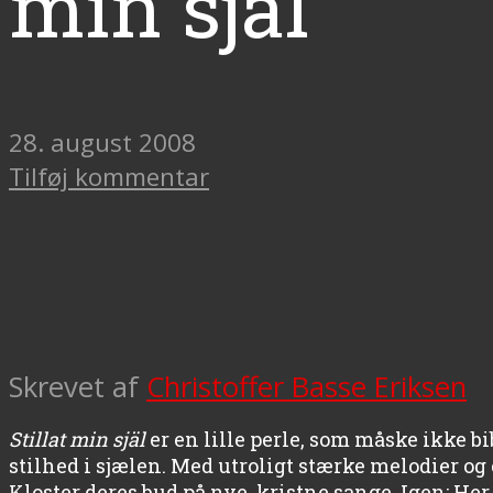
min själ
28. august 2008
Tilføj kommentar
Skrevet af
Christoffer Basse Eriksen
Stillat min själ
er en lille perle, som måske ikke b
stilhed i sjælen. Med utroligt stærke melodier og
Kloster deres bud på nye, kristne sange. Igen: Her e