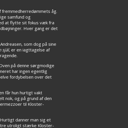
ok af fremmedherredømmets åg.
slige samfund og
at flytte sit fokus væk fra
adbøjninger. Hver gang er det
. Andreasen, som dog på sine
n själ
, er en iagttagelse af
mragende.
m. Oven på denne sørgmodige
meret har ingen egentlig
 selve fordybelsen over det
n får hun hurtigt vakt
elt nok, og på grund af den
termezzoer til Kloster-
. Hurtigt danner man sig et
tre utroligt stærke Kloster-