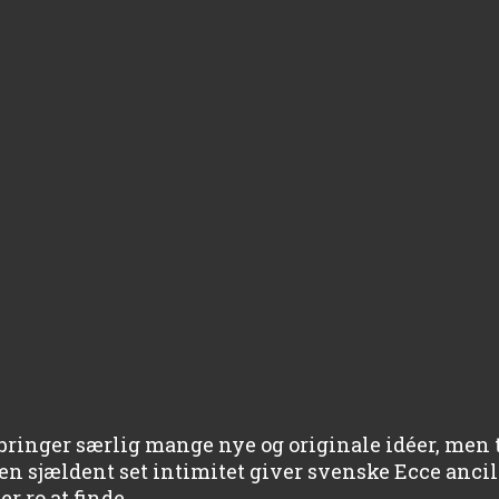
ibringer særlig mange nye og originale idéer, men
 en sjældent set intimitet giver svenske Ecce anc
r ro at finde.