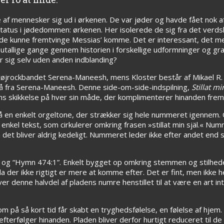
ppe af mennesker sig ud i ørkenen. De var jøder og havde fået n
 status i jødedommen: ørkenen. Her isolerede de sig fra det verd
e kunne fremtvinge Messias’ komme. Det er interessant, det med 
utallige gange gennem historien i forskellige udformninger og gr
er sig selv uden anden indblanding?
 støjrockbandet Serena-Maneesh, mens Kloster består af Mikael R
gså fra Serena-Maneesh. Denne side-om-side-indspilning,
Stillat mi
ns skikkelse på hver sin måde, der komplimenterer hinanden fre
på en enkelt orgeltone, der strækker sig hele nummeret igenne
nkel tekst, som cirkulerer omkring frasen »stillat min själ.« Num
en det bliver aldrig kedeligt. Nummeret leder ikke efter andet end
s” og “Hymn 474:1”. Enkelt bygget op omkring stemmen og stilhede
a der ikke rigtigt er mere at komme efter. Det er fint, men ikke h
er denne halvdel af pladens numre henstillet til at være en art in
om på så kort tid får skabt en tryghedsfølelse, en følelse af hjem
terfølger hinanden. Pladen bliver derfor hurtigt reduceret til de 