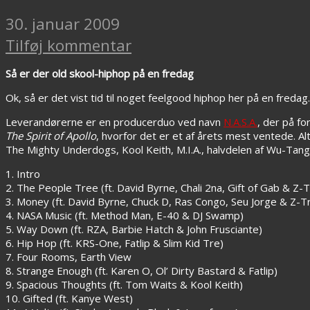
30. januar 2009
Tilføj kommentar
Så er der old skool-hiphop på en fredag
Ok, så er det vist tid til noget feelgood hiphop her på en fre
Leverandørerne er en producerduo ved navn
N.A.S.A.
, der på f
The Spirit of Apollo
, hvorfor det er et af årets mest ventede. Al
The Mighty Underdogs, Kool Keith, M.I.A., halvdelen af Wu-Tang
1. Intro
2. The People Tree (ft. David Byrne, Chali 2na, Gift of Gab & Z-T
3. Money (ft. David Byrne, Chuck D, Ras Congo, Seu Jorge & Z-Tr
4. NASA Music (ft. Method Man, E-40 & DJ Swamp)
5. Way Down (ft. RZA, Barbie Hatch & John Frusciante)
6. Hip Hop (ft. KRS-One, Fatlip & Slim Kid Tre)
7. Four Rooms, Earth View
8. Strange Enough (ft. Karen O, Ol’ Dirty Bastard & Fatlip)
9. Spacious Thoughts (ft. Tom Waits & Kool Keith)
10. Gifted (ft. Kanye West)