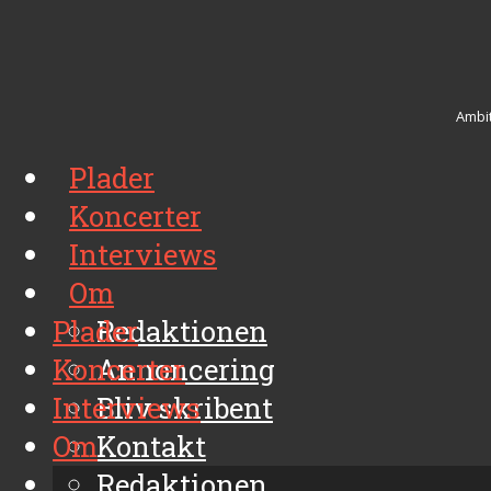
Ambit
Plader
Koncerter
Interviews
Om
Plader
Redaktionen
Koncerter
Annoncering
Interviews
Bliv skribent
Om
Kontakt
Arkiv
Redaktionen