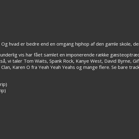
dag. Og hvad er bedre end en omgang hiphop af den gamle skole, 
orunderlig vis har fået samlet en imponerende række gæsteoptræ
tså, vi taler Tom Waits, Spank Rock, Kanye West, David Byrne, Gift
 Clan, Karen O fra Yeah Yeah Yeahs og mange flere. Se bare track
rip)
ip)