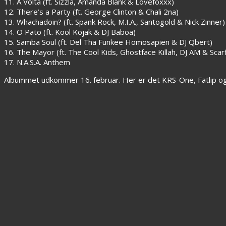
11. A Volta (ft. Sizzla, Amanda Blank & Lovefoxxx)
12. There’s a Party (ft. George Clinton & Chali 2na)
13. Whachadoin? (ft. Spank Rock, M.I.A., Santogold & Nick Zinner)
14. O Pato (ft. Kool Kojak & DJ Bãboa)
15. Samba Soul (ft. Del Tha Funkee Homosapien & DJ Qbert)
16. The Mayor (ft. The Cool Kids, Ghostface Killah, DJ AM & Scar
17. N.A.S.A. Anthem
Albummet udkommer 16. februar. Her er det KRS-One, Fatlip og S