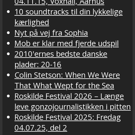
04.11.15, Voxhall, Aarhus
10 soundtracks til din lykkelige
kærlighed
Nyt på vej fra Sophia
Mob er klar med fjerde udspil
2010'ernes bedste danske
plader: 20-16
Colin Stetson: When We Were
That What Wept for the Sea
Roskilde Festival 2026 – Længe
leve gonzojournalistikken i pitten
Roskilde Festival 2025: Fredag
04.07.25, del 2