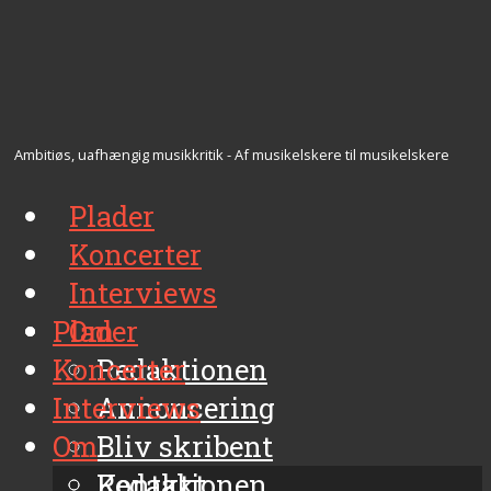
Ambitiøs, uafhængig musikkritik - Af musikelskere til musikelskere
Plader
Koncerter
Interviews
Plader
Om
Koncerter
Redaktionen
Interviews
Annoncering
Om
Bliv skribent
Kontakt
Redaktionen