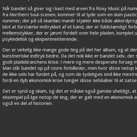
Når bandet så giver sig i kast med arven fra Roxy Music på numm
fra Northern Soul-scenen, kommer til at lyde som en dum pastich
nummer, der på så skamløs manér stjæler ikke både akkordprogre
blot at forstærke indtrykket af et band, der er fuldstændigt fo
mellemstykker, der er jævnt fordelt over hele pladen, komplet 
psykedelisk og eksperimenterende.
Der er virkelig ikke mange gode ting på det her album, og at d
kunstneriske indtryk bedre. Da det nok ikke er bandet selv, der 
godt pladebranchens krise. I mere og mere desperate forsøg må
Man slår bandet op på store forbilleder, men hvor disse netop 
de ikke selv har fundet på, og som de tydeligvis end ikke mestre
fordi en dyb økonomisk krise tvinger disse selskaber til at sat
Det er synd og skam, og det er måske også ganske uheldigt, at 
eksempel på lige netop de ting, der er galt med en økonomisk a
også en del af historien.