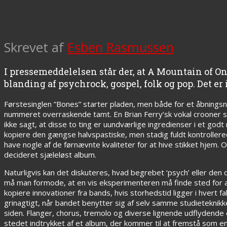
Skrevet af
Esben Rasmussen
I pressemeddelelsen står der, at A Mountain of O
blanding af psychrock, gospel, folk og pop. Det e
Førstesinglen ”Bones” starter pladen, men både for et åbnings
nummeret overraskende tamt. En Brian Ferry’sk vokal crooner 
ikke sagt, at disse to ting er uundværlige ingredienser i et go
kopiere den gængse halvspastiske, men stadig fuldt kontrollere
have nogle af de førnævnte kvaliteter for at hive stikket hjem. 
decideret sjæleløst album.
Naturligvis kan det diskuteres, hvad begrebet ‘psych’ eller den
må man formode, at en vis eksperimenteren må finde sted for at
kopiere innovationer fra bands, hvis storhedstid ligger i hvert fal
grinagtigt, når bandet benytter sig af selv samme studieteknikke
siden. Flanger, chorus, tremolo og diverse lignende udflydende ef
stedet indtrykket af et album, der kommer til at fremstå som en 