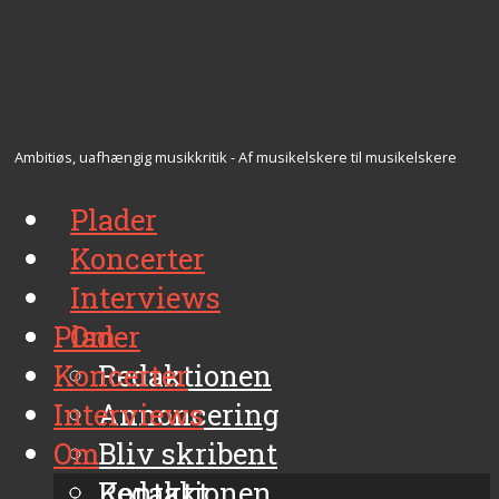
Ambitiøs, uafhængig musikkritik - Af musikelskere til musikelskere
Plader
Koncerter
Interviews
Plader
Om
Koncerter
Redaktionen
Interviews
Annoncering
Om
Bliv skribent
Kontakt
Redaktionen