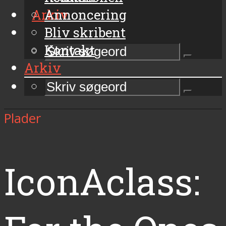
Arkiv
Annoncering
Bliv skribent
Kontakt
Arkiv
Plader
IconAclass: