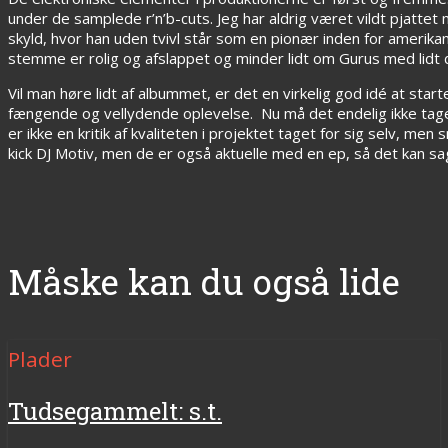
under de samplede r’n’b-cuts. Jeg har aldrig været vildt pjat
skyld, hvor han uden tvivl står som en pionær inden for amerik
stemme er rolig og afslappet og minder lidt om Gurus med lidt
Vil man høre lidt af albummet, er det en virkelig god idé at st
fængende og vellydende oplevelse. Nu må det endelig ikke tages al
er ikke en kritik af kvaliteten i projektet taget for sig selv, me
kick DJ Motiv, men de er også aktuelle med en ep, så det kan sa
Måske kan du også lide
Plader
Tudsegammelt: s.t.