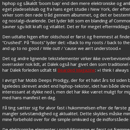
hiphop og såkaldt ‘boom bap’ end den mere elektroniske og ambie
eget pladeselskab og fra hans eget studie i New York, der efte
virker som den røde tråd gennem albummet, og det er bestemt
og nostalgi-dvælende. Det lyder lidt som en blanding af Common o
savner sgu lidt kraft og vitalitet. Det er for meget eftermiddags-
Den udtalte higen efter oldschool er først og fremmest at fin
“Crushed”. På “Roots” lyder det: »Back to my roots / back to the 
and up to no good / Wile out! / ’cause we ain’t understood.«
Det og andre lignende tekstelementer virker ikke overbevisende
overrasker nok lidt, at Dälek også har givet den som traditionel
har Dälek forleden udtalt til
Bearded Magazine
: »I think I alwa
I øvrigt har Mobb Deeps Prodigy, der for et halvt års tid siden 
ligeledes skrevet andet end hiphop-tekster, idet han både skrev
interessant at dykke ned i, men det har ikke været muligt for mi
med hans manifest en dag.
Få ting sætter sig for alvor fast i hukommelsen efter de første
mangler selvstændighed og aktualitet. Dette skyldes måske min m
mine forbehold over for de simple omkvæd og de indforståede 
De elektroniske elementer i produktionerne er først og fremmes